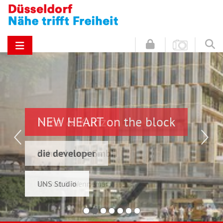
NEW HEART on the block
Hinz & Kunz
die developer
Schwelmer7 GmbH
UNS Studio
Konrad & Wennemar