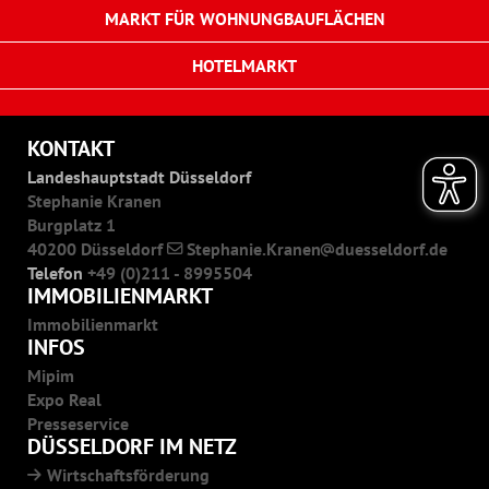
MARKT FÜR WOHNUNGBAUFLÄCHEN
HOTELMARKT
KONTAKT
Landeshauptstadt Düsseldorf
Stephanie Kranen
Burgplatz 1
40200 Düsseldorf
Stephanie.Kranen
duesseldorf.de
Telefon
+49 (0)211 - 8995504
IMMOBILIENMARKT
Immobilienmarkt
INFOS
Mipim
Expo Real
Presseservice
DÜSSELDORF IM NETZ
Wirtschaftsförderung