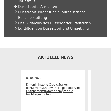
Tourismus
Düsseldorfer Ansichten
Düsseldorf-Bilder für die journalistische
Berichterstattung
Das Bildarchiv des Düsseldorfer Stadtarchiv
Luftbilder von Düsseldorf und Umgebung
AKTUELLE NEWS
06.08.2026
04.08.2026
K>>onii: Instone Group: Starker
im Immobili
ebiet am
operativer Cashflow in H1; geopolitische
Büroprojekt i
Unsicherheitsfaktoren dämpfen die
Nachfrageerholung