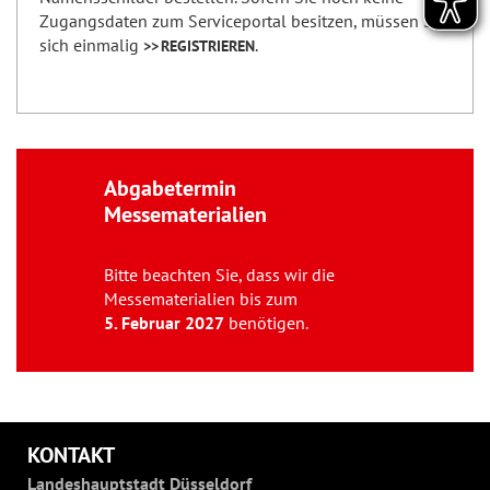
Zugangsdaten zum Serviceportal besitzen, müssen Sie
sich einmalig
.
REGISTRIEREN
Abgabetermin
Messematerialien
Bitte beachten Sie, dass wir die
Messematerialien bis zum
5. Februar 2027
benötigen.
KONTAKT
Landeshauptstadt Düsseldorf