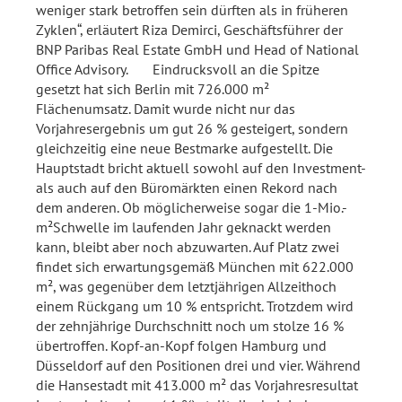
weniger stark betroffen sein dürften als in früheren
Zyklen“, erläutert Riza Demirci, Geschäftsführer der
BNP Paribas Real Estate GmbH und Head of National
Office Advisory. Eindrucksvoll an die Spitze
gesetzt hat sich Berlin mit 726.000 m²
Flächenumsatz. Damit wurde nicht nur das
Vorjahresergebnis um gut 26 % gesteigert, sondern
gleichzeitig eine neue Bestmarke aufgestellt. Die
Hauptstadt bricht aktuell sowohl auf den Investment-
als auch auf den Büromärkten einen Rekord nach
dem anderen. Ob möglicherweise sogar die 1-Mio.-
m²Schwelle im laufenden Jahr geknackt werden
kann, bleibt aber noch abzuwarten. Auf Platz zwei
findet sich erwartungsgemäß München mit 622.000
m², was gegenüber dem letztjährigen Allzeithoch
einem Rückgang um 10 % entspricht. Trotzdem wird
der zehnjährige Durchschnitt noch um stolze 16 %
übertroffen. Kopf-an-Kopf folgen Hamburg und
Düsseldorf auf den Positionen drei und vier. Während
die Hansestadt mit 413.000 m² das Vorjahresresultat