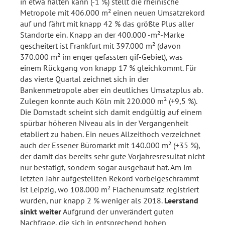
in etwa halten kann (-1 %) stellt die rheinische
Metropole mit 406.000 m² einen neuen Umsatzrekord
auf und fährt mit knapp 42 % das größte Plus aller
Standorte ein. Knapp an der 400.000 -m²-Marke
gescheitert ist Frankfurt mit 397.000 m² (davon
370.000 m² im enger gefassten gif-Gebiet), was
einem Rückgang von knapp 17 % gleichkommt. Für
das vierte Quartal zeichnet sich in der
Bankenmetropole aber ein deutliches Umsatzplus ab.
Zulegen konnte auch Köln mit 220.000 m² (+9,5 %).
Die Domstadt scheint sich damit endgültig auf einem
spürbar höheren Niveau als in der Vergangenheit
etabliert zu haben. Ein neues Allzeithoch verzeichnet
auch der Essener Büromarkt mit 140.000 m² (+35 %),
der damit das bereits sehr gute Vorjahresresultat nicht
nur bestätigt, sondern sogar ausgebaut hat. Am im
letzten Jahr aufgestellten Rekord vorbeigeschrammt
ist Leipzig, wo 108.000 m² Flächenumsatz registriert
wurden, nur knapp 2 % weniger als 2018.
Leerstand
sinkt weiter
Aufgrund der unverändert guten
Nachfrage, die sich in entsprechend hohen