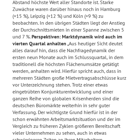
Abstand höchste Wert aller Standorte ist. Starke
Zuwächse waren darüber hinaus noch in Hamburg
(+15 %), Leipzig (+12 %) und Köln (+9 %) zu
beobachten. In den übrigen Städten liegt der Anstieg
der Durchschnittsmieten in einer Spanne zwischen 5
und 7 %.
Perspektiven: Marktdynamik wird auch im
vierten Quartal anhalten
„Aus heutiger Sicht deutet
alles darauf hin, dass die Nachfragedynamik der
ersten neun Monate auch im Schlussquartal, in dem
traditionell die höchsten Flächenumsätze getätigt
werden, anhalten wird. Hierfür spricht auch, dass in
mehreren Städten große Mietvertragsabschlüsse kurz
vor Unterzeichnung stehen. Trotz einer etwas
eingetrübten Konjunkturentwicklung und einer
ganzen Reihe von globalen Krisenherden sind die
deutschen Büromärkte weiterhin in sehr guter
Verfassung. Der wichtigste Grund hierfür ist in der
schon erwähnten Arbeitsmarktsituation und der im
Vergleich zu früheren Zyklen größeren Bereitschaft
vieler Unternehmen zu sehen, auch in etwas
schwierigeren Zeiten an ihren Mitarbeitern