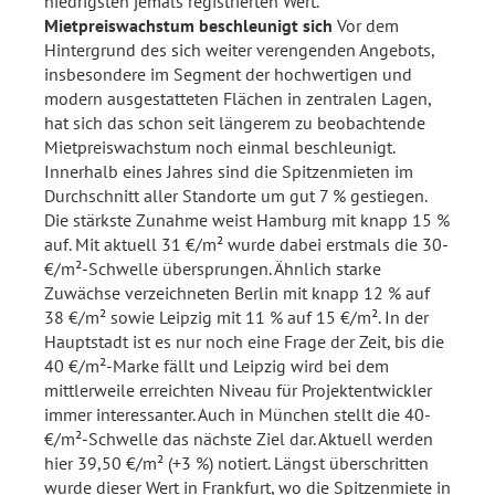
niedrigsten jemals registrierten Wert.
Mietpreiswachstum beschleunigt sich
Vor dem
Hintergrund des sich weiter verengenden Angebots,
insbesondere im Segment der hochwertigen und
modern ausgestatteten Flächen in zentralen Lagen,
hat sich das schon seit längerem zu beobachtende
Mietpreiswachstum noch einmal beschleunigt.
Innerhalb eines Jahres sind die Spitzenmieten im
Durchschnitt aller Standorte um gut 7 % gestiegen.
Die stärkste Zunahme weist Hamburg mit knapp 15 %
auf. Mit aktuell 31 €/m² wurde dabei erstmals die 30-
€/m²-Schwelle übersprungen. Ähnlich starke
Zuwächse verzeichneten Berlin mit knapp 12 % auf
38 €/m² sowie Leipzig mit 11 % auf 15 €/m². In der
Hauptstadt ist es nur noch eine Frage der Zeit, bis die
40 €/m²-Marke fällt und Leipzig wird bei dem
mittlerweile erreichten Niveau für Projektentwickler
immer interessanter. Auch in München stellt die 40-
€/m²-Schwelle das nächste Ziel dar. Aktuell werden
hier 39,50 €/m² (+3 %) notiert. Längst überschritten
wurde dieser Wert in Frankfurt, wo die Spitzenmiete in