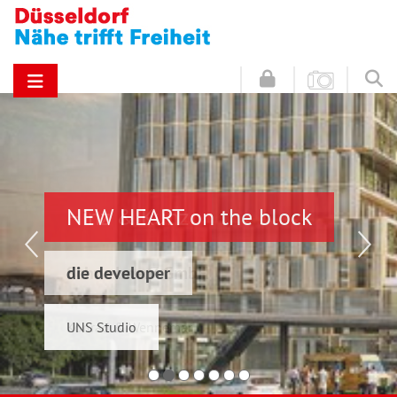
NEW HEART on the block
Hinz & Kunz
die developer
Schwelmer7 GmbH
UNS Studio
Konrad & Wennemar