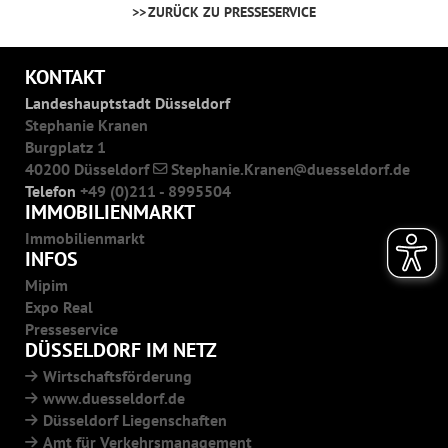
ZURÜCK ZU PRESSESERVICE
KONTAKT
Landeshauptstadt Düsseldorf
Stephanie Kranen
Burgplatz 1
40200 Düsseldorf
Stephanie.Kranen
duesseldorf.de
Telefon
+49 (0)211 - 8995504
IMMOBILIENMARKT
Immobilienmarkt
INFOS
Mipim
Expo Real
Presseservice
DÜSSELDORF IM NETZ
Wirtschaftsförderung
www.duesseldorf.de
Düsseldorf Liegenschaften
Amt für Verkehrsmanagement