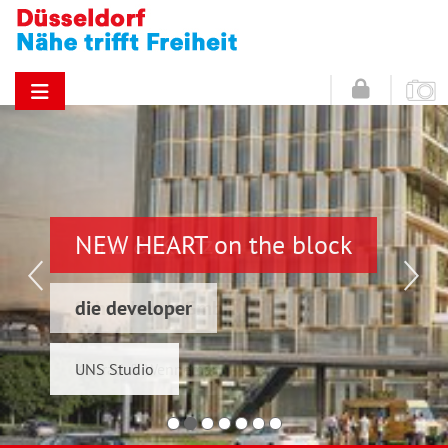
NEW HEART on the block
Hinz & Kunz
die developer
Schwelmer7 GmbH
UNS Studio
Konrad & Wennemar