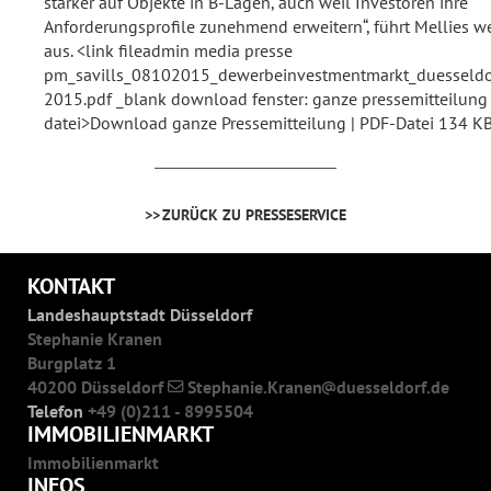
stärker auf Objekte in B-Lagen, auch weil Investoren ihre
Anforderungsprofile zunehmend erweitern“, führt Mellies we
aus. <link fileadmin media presse
pm_savills_08102015_dewerbeinvestmentmarkt_duesseldo
2015.pdf _blank download fenster: ganze pressemitteilung
datei>Download ganze Pressemitteilung | PDF-Datei 134 K
ZURÜCK ZU PRESSESERVICE
KONTAKT
Landeshauptstadt Düsseldorf
Stephanie Kranen
Burgplatz 1
40200 Düsseldorf
Stephanie.Kranen
duesseldorf.de
Telefon
+49 (0)211 - 8995504
IMMOBILIENMARKT
Immobilienmarkt
INFOS