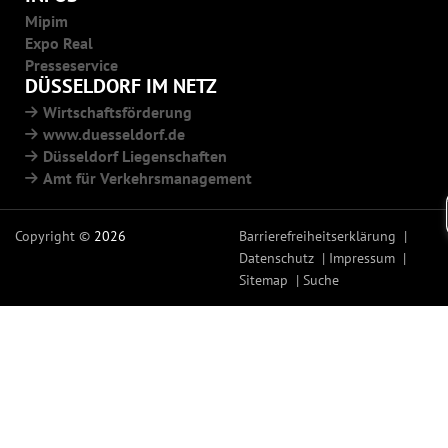
Mipim
Expo Real
Presseservice
DÜSSELDORF IM NETZ
Wirtschaftsförderung
www.duesseldorf.de
Düsseldorf Liegenschaften
Amt für Verkehrsmanagement
Copyright ©
2026
Barrierefreiheitserklärung
Datenschutz
Impressum
Sitemap
Suche