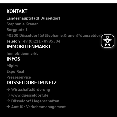
KONTAKT
Landeshauptstadt Düsseldorf
Stephanie Kranen
Burgplatz 1
40200 Düsseldorf
Stephanie.Kranen
duesseldorf.de
Telefon
+49 (0)211 - 8995504
IMMOBILIENMARKT
Immobilienmarkt
INFOS
Mipim
Expo Real
Presseservice
DÜSSELDORF IM NETZ
Wirtschaftsförderung
www.duesseldorf.de
Düsseldorf Liegenschaften
Amt für Verkehrsmanagement