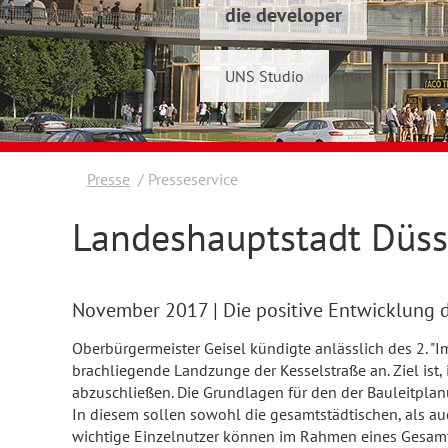
die developer
Schwelmer7 GmbH
UNS Studio
Konrad & Wennemar
Presse
Presseservice
Landeshauptstadt Düsse
November 2017
| Die positive Entwicklung
Oberbürgermeister Geisel kündigte anlässlich des 2. "
brachliegende Landzunge der Kesselstraße an. Ziel is
abzuschließen. Die Grundlagen für den der Bauleitpl
In diesem sollen sowohl die gesamtstädtischen, als 
wichtige Einzelnutzer können im Rahmen eines Gesamtk