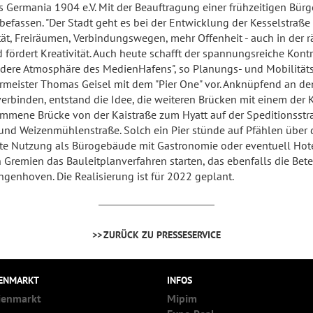
Germania 1904 e.V. Mit der Beauftragung einer frühzeitigen Bürge
befassen. "Der Stadt geht es bei der Entwicklung der Kesselstraße
, Freiräumen, Verbindungswegen, mehr Offenheit - auch in der räu
ördert Kreativität. Auch heute schafft der spannungsreiche Kontr
ere Atmosphäre des MedienHafens", so Planungs- und Mobilitätsde
ermeister Thomas Geisel mit dem "Pier One" vor. Anknüpfend an d
erbinden, entstand die Idee, die weiteren Brücken mit einem der K
ommene Brücke von der Kaistraße zum Hyatt auf der Speditionsstra
 und Weizenmühlenstraße. Solch ein Pier stünde auf Pfählen über d
hte Nutzung als Bürogebäude mit Gastronomie oder eventuell Hote
 Gremien das Bauleitplanverfahren starten, das ebenfalls die Bete
Ingenhoven. Die Realisierung ist für 2022 geplant.
ZURÜCK ZU PRESSESERVICE
IENMARKT
INFOS
ienmarkt
Mipim