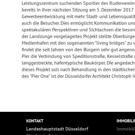
Leistungszentrum suchenden Sportler des Rudervereins 
bereits in ihrer nächsten Sitzung am 5. Dezember 2017 
Gewerbeentwicklung mit mehr Stadt- und Lebensqualität
auch die Besucher. Dies ermöglicht Kommunikation und f
spektakulären Perspektiven und Sichtachsen die besond
der Landzunge vorgelagertes Projekt stellte Oberbürg
Medienhafen mit den sogenannten "living bridges" zu v
findet die seit Jahren von den Bürgern sehr gut angen
Pier die Verbindung von Speditionstraße, Kesselstraße
langgestreckte, hafentypische Baukörper. Die angedac
dieses Projekt soll nach Behandlung in den städtischen
des "Pier One" ist der Düsseldorfer Architekt Christoph 
KONTAKT
IMMOBIL
Landeshauptstadt Düsseldorf
Immobil