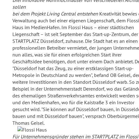
Drei innovative Wohnhochhäuser von verschiedenen Archit
sollen
bei dem Projekt Living Central entstehen
Kreativität bewies 
Verwaltung auch bei einer eigenen Liegenschaft, dem Floss
Haus im MedienHafen. Im Flossi Haus – einer städtischen
Liegenschaft – ist seit September das Start-up-Zentrum, der
STARTPLATZ Düsseldorf, zuhause. Die Stadt hat es an einen
professionellen Betreiber vermietet, der jungen Unternehm
nun alles, was sie für einen erfolgreichen Start ihrer
Geschäftsidee benötigen, dort unter einem Dach anbietet. 
"Düsseldorf hat das Zeug, zu einer erstklassigen Start-up-
Metropole in Deutschland zu werden", befand OB Geisel, de
weitere Investitionen in den Standort Düsseldorf warb. So 
Beispiel in der Unternehmerstadt Derendorf, wo das Geländ
des ehemaligen Straßenverkehrsamtes entwickelt werden so
und den Medienhafen, wo für die Kaistraße 3 ein Investor
gesucht wird. "Sie können auf Düsseldorf bauen, in Düsseld
bauen und mit Düsseldorf bauen", versprach Oberbürgermei
Thomas Geisel.
Für Unternehmensgründer stehen im STARTPLATZ im Flossi