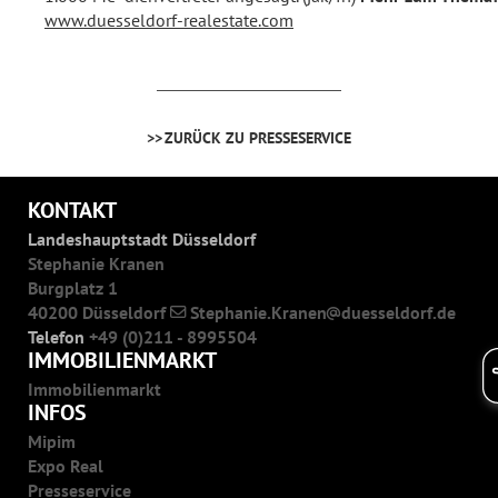
www.duesseldorf-realestate.com
ZURÜCK ZU PRESSESERVICE
KONTAKT
Landeshauptstadt Düsseldorf
Stephanie Kranen
Burgplatz 1
40200 Düsseldorf
Stephanie.Kranen
duesseldorf.de
Telefon
+49 (0)211 - 8995504
IMMOBILIENMARKT
Immobilienmarkt
INFOS
Mipim
Expo Real
Presseservice