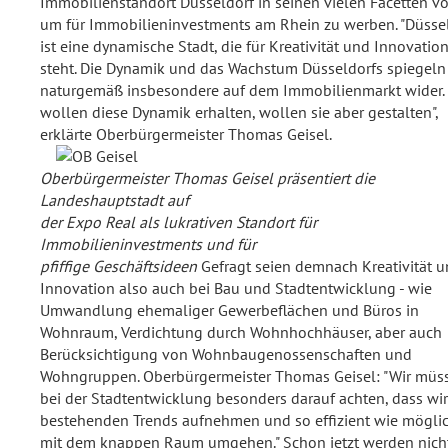
Immobilienstandort Düsseldorf in seinen vielen Facetten vo
um für Immobilieninvestments am Rhein zu werben. "Düsse
ist eine dynamische Stadt, die für Kreativität und Innovatio
steht. Die Dynamik und das Wachstum Düsseldorfs spiegeln
naturgemäß insbesondere auf dem Immobilienmarkt wider. 
wollen diese Dynamik erhalten, wollen sie aber gestalten",
erklärte Oberbürgermeister Thomas Geisel.
Oberbürgermeister Thomas Geisel präsentiert die
Landeshauptstadt auf
der Expo Real als lukrativen Standort für
Immobilieninvestments und für
pfiffige Geschäftsideen
Gefragt seien demnach Kreativität 
Innovation also auch bei Bau und Stadtentwicklung - wie
Umwandlung ehemaliger Gewerbeflächen und Büros in
Wohnraum, Verdichtung durch Wohnhochhäuser, aber auch
Berücksichtigung von Wohnbaugenossenschaften und
Wohngruppen. Oberbürgermeister Thomas Geisel: "Wir müs
bei der Stadtentwicklung besonders darauf achten, dass wir
bestehenden Trends aufnehmen und so effizient wie mögli
mit dem knappen Raum umgehen." Schon jetzt werden nich