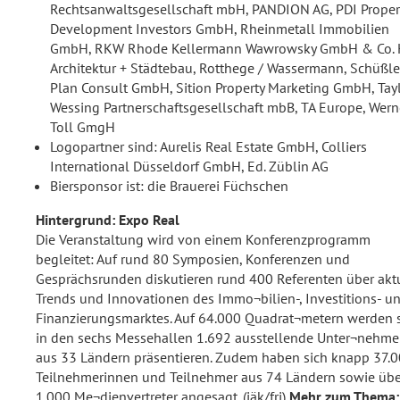
Rechtsanwaltsgesellschaft mbH, PANDION AG, PDI Proper
Development Investors GmbH, Rheinmetall Immobilien
GmbH, RKW Rhode Kellermann Wawrowsky GmbH & Co. 
Architektur + Städtebau, Rotthege / Wassermann, Schüßle
Plan Consult GmbH, Sition Property Marketing GmbH, Tay
Wessing Partnerschaftsgesellschaft mbB, TA Europe, Wern
Toll GmgH
Logopartner sind: Aurelis Real Estate GmbH, Colliers
International Düsseldorf GmbH, Ed. Züblin AG
Biersponsor ist: die Brauerei Füchschen
Hintergrund: Expo Real
Die Veranstaltung wird von einem Konferenzprogramm
begleitet: Auf rund 80 Symposien, Konferenzen und
Gesprächsrunden diskutieren rund 400 Referenten über akt
Trends und Innovationen des Immo¬bilien-, Investitions- u
Finanzierungsmarktes. Auf 64.000 Quadrat¬metern werden 
in den sechs Messehallen 1.692 ausstellende Unter¬nehm
aus 33 Ländern präsentieren. Zudem haben sich knapp 37.
Teilnehmerinnen und Teilnehmer aus 74 Ländern sowie übe
1.000 Me¬dienvertreter angesagt. (jäk/fri)
Mehr zum Thema: