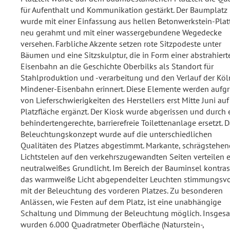
für Aufenthalt und Kommunikation gestärkt. Der Baumplatz
wurde mit einer Einfassung aus hellen Betonwerkstein-Plat
neu gerahmt und mit einer wassergebundene Wegedecke
versehen. Farbliche Akzente setzen rote Sitzpodeste unter
Bäumen und eine Sitzskulptur, die in Form einer abstrahiert
Eisenbahn an die Geschichte Oberbilks als Standort für
Stahlproduktion und -verarbeitung und den Verlauf der Köl
Mindener-Eisenbahn erinnert. Diese Elemente werden aufg
von Lieferschwierigkeiten des Herstellers erst Mitte Juni auf
Platzfläche ergänzt. Der Kiosk wurde abgerissen und durch 
behindertengerechte, barrierefreie Toilettenanlage ersetzt. 
Beleuchtungskonzept wurde auf die unterschiedlichen
Qualitäten des Platzes abgestimmt. Markante, schrägstehe
Lichtstelen auf den verkehrszugewandten Seiten verteilen e
neutralweißes Grundlicht. Im Bereich der Bauminsel kontrast
das warmweiße Licht abgependelter Leuchten stimmungsvo
mit der Beleuchtung des vorderen Platzes. Zu besonderen
Anlässen, wie Festen auf dem Platz, ist eine unabhängige
Schaltung und Dimmung der Beleuchtung möglich. Insges
wurden 6.000 Quadratmeter Oberfläche (Naturstein-,