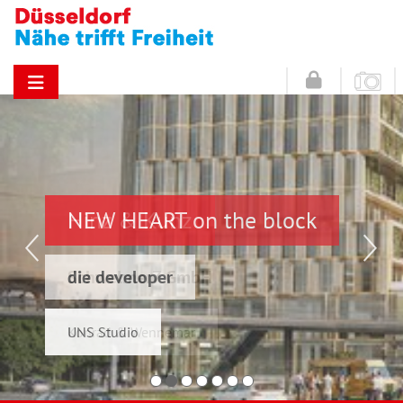
NEW HEART on the block
Hinz & Kunz
die developer
Schwelmer7 GmbH
UNS Studio
Konrad & Wennemar