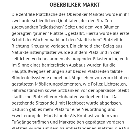
OBERBILKER MARKT
Die zentrale Platzfläche des Oberbilker Marktes wurde in ih
zwei unterschiedlichen Qualitäten, der den Straßen
zugewandten "städtischen" Seite und dem von Bäumen
geprägten "grünen" Platzteil, gestärkt. Hierzu wurde als erste
Schritt der Wochenmarkt auf den "städtischen" Platzteil in
Richtung Kreuzung verlagert. Ein einheitlicher Belag aus
Naturkleinsteinpflaster wurde auf dem Platz und in den
seitlichen Verkehrsräumen als prägender Pflasterbelag verle
Im Sinne eines barrierefreien Ausbaus wurden für die
Hauptfußwegbeziehungen auf beiden Platzseiten taktile
Blindenleitsysteme eingebaut. Abgesehen von zurückhalte
gestalteten Möblierungselementen, wie Poller, Lichtstelen,
Fahrradständern sowie Sitzbänken vor der Sparkasse, bleibt
städtische Platzteil von Einbauten weitgehend frei. Das
bestehende Sitzrondell mit Hochbeet wurde abgerissen.
Dadurch gab es mehr Platz für eine Neuordnung und
Erweiterung der Marktstände. Als Kontrast zu dem von
Fußgängerströmen und Markttreiben geprägten vorderen
Platzteil wurde auf dem baumbestandenen Platzteil die Qua