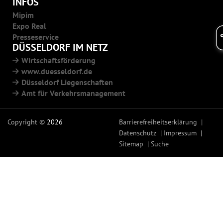
INFOS
Mipim
Expo Real
Presseservice
DÜSSELDORF IM NETZ
Wirtschaftsförderung
www.duesseldorf.de
Düsseldorf Liegenschaften
Amt für Verkehrsmanagement
Copyright ©
2026
Barrierefreiheitserklärung
Datenschutz
Impressum
Sitemap
Suche