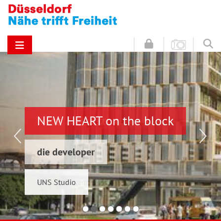
NEW HEART on the block
Hinz & Kunz
die developer
Schwelmer7 GmbH
UNS Studio
Konrad & Wennemar