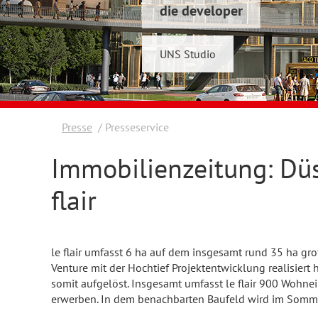
die developer
Schwelmer7 GmbH
UNS Studio
Konrad & Wennemar
Presse
Presseservice
Immobilienzeitung: Düs
flair
le flair umfasst 6 ha auf dem insgesamt rund 35 ha groß
Venture mit der Hochtief Projektentwicklung realisiert
somit aufgelöst. Insgesamt umfasst le flair 900 Wohnei
erwerben. In dem benachbarten Baufeld wird im Sommer 