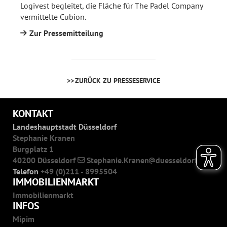
Logivest begleitet, die Fläche für The Padel Company
vermittelte Cubion.
Zur Pressemitteilung
ZURÜCK ZU PRESSESERVICE
KONTAKT
Landeshauptstadt Düsseldorf
Stephanie Kranen
Burgplatz 1
40200 Düsseldorf
Stephanie.Kranen
duesseldorf.de
Telefon
+49 (0)211 - 8995504
IMMOBILIENMARKT
Immobilienmarkt
INFOS
Mipim