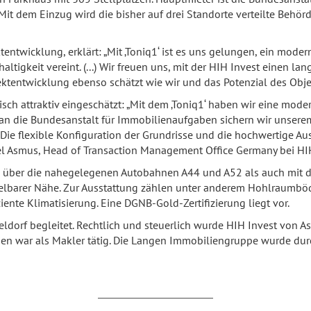
 dem Einzug wird die bisher auf drei Standorte verteilte Behörde 
entwicklung, erklärt: „Mit ‚Toniq1‘ ist es uns gelungen, ein mode
ltigkeit vereint. (...) Wir freuen uns, mit der HIH Invest einen la
ektentwicklung ebenso schätzt wie wir und das Potenzial des Objek
gisch attraktiv eingeschätzt: „Mit dem ‚Toniq1‘ haben wir eine mod
 an die Bundesanstalt für Immobilienaufgaben sichern wir unserem i
ie flexible Konfiguration der Grundrisse und die hochwertige Au
l Asmus, Head of Transaction Management Office Germany bei HIH
 über die nahegelegenen Autobahnen A44 und A52 als auch mit d
ttelbarer Nähe. Zur Ausstattung zählen unter anderem Hohlraumb
ente Klimatisierung. Eine DGNB-Gold-Zertifizierung liegt vor.
ldorf begleitet. Rechtlich und steuerlich wurde HIH Invest von A
ien war als Makler tätig. Die Langen Immobiliengruppe wurde du