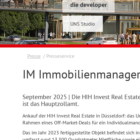
die developer
Schwelmer7 GmbH
UNS Studio
Konrad & Wennemar
Presse
Presseservice
IM Immobilienmanager:
September 2025
| Die HIH Invest Real Est
ist das Hauptzollamt.
Ankauf der HIH Invest Real Estate in Düsseldorf: das 
Rahmen eines Off-Market-Deals für ein Individualmandat
Das im Jahr 2023 fertiggestellte Objekt befindet sich 
umfasst rund 13.300 Quadratmeter Mietfläche sowie ei