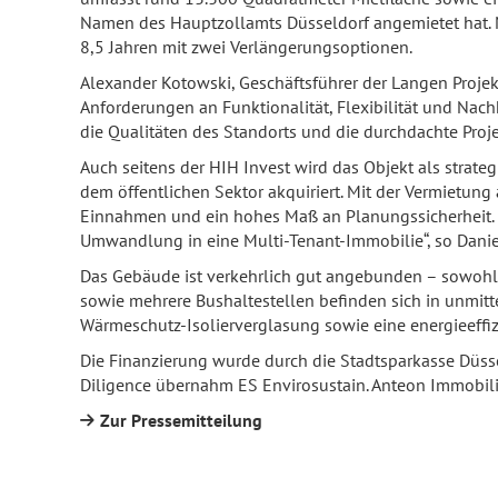
Namen des Hauptzollamts Düsseldorf angemietet hat. Mit
8,5 Jahren mit zwei Verlängerungsoptionen.
Alexander Kotowski, Geschäftsführer der Langen Projekt
Anforderungen an Funktionalität, Flexibilität und Nachha
die Qualitäten des Standorts und die durchdachte Proj
Auch seitens der HIH Invest wird das Objekt als strate
dem öffentlichen Sektor akquiriert. Mit der Vermietung
Einnahmen und ein hohes Maß an Planungssicherheit. D
Umwandlung in eine Multi-Tenant-Immobilie“, so Danie
Das Gebäude ist verkehrlich gut angebunden – sowohl
sowie mehrere Bushaltestellen befinden sich in unmi
Wärmeschutz-Isolierverglasung sowie eine energieeffizi
Die Finanzierung wurde durch die Stadtsparkasse Düsse
Diligence übernahm ES Envirosustain. Anteon Immobil
Zur Pressemitteilung