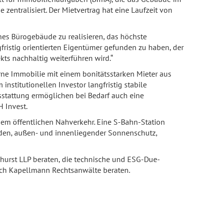
zentralisiert. Der Mietvertrag hat eine Laufzeit von
rnes Bürogebäude zu realisieren, das höchste
ngfristig orientierten Eigentümer gefunden zu haben, der
ts nachhaltig weiterführen wird.“
erne Immobilie mit einem bonitätsstarken Mieter aus
nstitutionellen Investor langfristig stabile
sstattung ermöglichen bei Bedarf auch eine
 Invest.
em öffentlichen Nahverkehr. Eine S-Bahn-Station
öden, außen- und innenliegender Sonnenschutz,
shurst LLP beraten, die technische und ESG-Due-
rch Kapellmann Rechtsanwälte beraten.