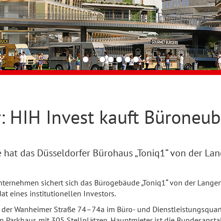
 HIH Invest kauft Büroneub
ate hat das Düsseldorfer Bürohaus „Toniq1“ von der 
Unternehmen sichert sich das Bürogebäude „Toniq1“ von der Lange
 eines institutionellen Investors.
in der Wanheimer Straße 74–74a im Büro- und Dienstleistungsquart
n Parkhaus mit 305 Stellplätzen. Hauptmieter ist die Bundesansta