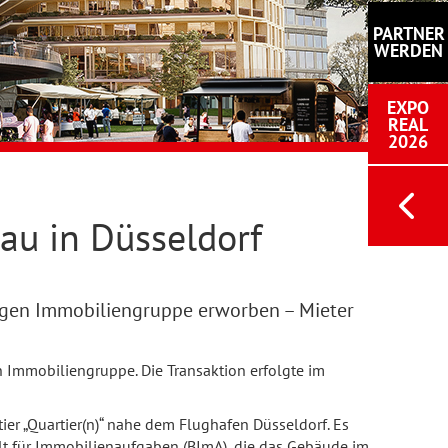
PARTNER
WERDEN
EXPO
REAL
2026
au in Düsseldorf
Langen Immobiliengruppe erworben – Mieter
n Immobiliengruppe. Die Transaktion erfolgte im
ier „Quartier(n)“ nahe dem Flughafen Düsseldorf. Es
lt für Immobilienaufgaben (BImA), die das Gebäude im