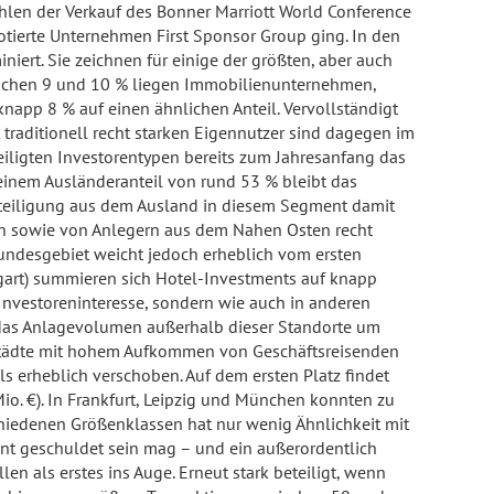
hlen der Verkauf des Bonner Marriott World Conference
otierte Unternehmen First Sponsor Group ging. In den
ert. Sie zeichnen für einige der größten, aber auch
zwischen 9 und 10 % liegen Immobilienunternehmen,
app 8 % auf einen ähnlichen Anteil. Vervollständigt
traditionell recht starken Eigennutzer sind dagegen im
eiligten Investorentypen bereits zum Jahresanfang das
 einem Ausländeranteil von rund 53 % bleibt das
eteiligung aus dem Ausland in diesem Segment damit
en sowie von Anlegern aus dem Nahen Osten recht
Bundesgebiet weicht jedoch erheblich vom ersten
tgart) summieren sich Hotel-Investments auf knapp
 Investoreninteresse, sondern wie auch in anderen
s das Anlagevolumen außerhalb dieser Standorte um
C-Städte mit hohem Aufkommen von Geschäftsreisenden
s erheblich verschoben. Auf dem ersten Platz findet
 Mio. €). In Frankfurt, Leipzig und München konnten zu
hiedenen Größenklassen hat nur wenig Ähnlichkeit mit
ent geschuldet sein mag – und ein außerordentlich
en als erstes ins Auge. Erneut stark beteiligt, wenn