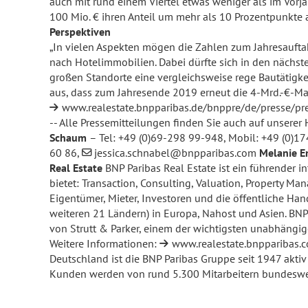
auch mit rund einem Viertel etwas weniger als im Vorj
100 Mio. € ihren Anteil um mehr als 10 Prozentpunkte 
Perspektiven
„In vielen Aspekten mögen die Zahlen zum Jahresauftak
nach Hotelimmobilien. Dabei dürfte sich in den nächst
großen Standorte eine vergleichsweise rege Bautätigke
aus, dass zum Jahresende 2019 erneut die 4-Mrd.-€-Mark
www.realestate.bnpparibas.de/bnppre/de/presse/pr
-- Alle Pressemitteilungen finden Sie auch auf unser
Schaum
– Tel: +49 (0)69-298 99-948, Mobil: +49 (0)1
60 86,
jessica.schnabel@bnpparibas.com
Melanie E
Real Estate
BNP Paribas Real Estate ist ein führender 
bietet: Transaction, Consulting, Valuation, Property
Eigentümer, Mieter, Investoren und die öffentliche Han
weiteren 21 Ländern) in Europa, Nahost und Asien. BNP
von Strutt & Parker, einem der wichtigsten unabhängige
Weitere Informationen:
www.realestate.bnpparibas.
Deutschland ist die BNP Paribas Gruppe seit 1947 aktiv
Kunden werden von rund 5.300 Mitarbeitern bundesweit