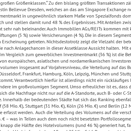
lgroßen Größenklassen.“ Zu den bislang größten Transaktionen zä
 Westin Bellevue Dresden, welches an das am Singapore Exchange n
tmentmarkt in ungewöhnlich starkem Maße von Spezialfonds domini
lich und stellen damit rund 48 % des Ergebnisses. Mit Anteilen 
 sehr nah beieinander. Auch Immobilien AGs/REITs kommen mit kn
ftungen (5 %) sowie Versicherungen (4 %). Die in diesem Segment 
Erscheinung getreten. Nichtsdestotrotz zeigt die Vielzahl der bet
ie nach Anlagechancen in dieser Assetklasse Aussicht halten. Mit
 Im Vergleich zum gewerblichen Investmentmarkt (36 %) ist die B
 von europäischen, asiatischen und nordamerikanischen Investor
tvolumen insgesamt auf Vorjahresniveau, die Verteilung auf das 
Düsseldorf, Frankfurt, Hamburg, Köln, Leipzig, München und Stut
mt. Verantwortlich hierfür ist allerdings nicht ein rückläufiges
ondere im großvolumigen Segment. Umso erfreulicher ist es, das
 sich die Nachfrage nicht nur auf die A-Standorte, auch B- oder 
e. Innerhalb der bedeutenden Städte hat sich das Ranking ebenfall
(58 Mio. €), Stuttgart (31 Mio. €), Köln (26 Mio. €) und Berlin (12
 erfasst werden. Auch die Verteilung des Volumens auf die versc
. € – was in Teilen auch dem noch nicht besetzten Portfoliosegm
napp die Hälfte des Hotelvolumens (rund 46 %) generiert hat, fall