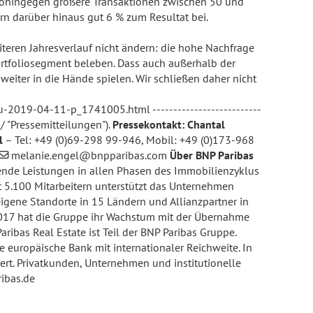
, wohingegen größere Transaktionen zwischen 50 und
rn darüber hinaus gut 6 % zum Resultat bei.
teren Jahresverlauf nicht ändern: die hohe Nachfrage
ortfoliosegment beleben. Dass auch außerhalb der
eiter in die Hände spielen. Wir schließen daher nicht
veau-2019-04-11-p_1741005.html
--------------------------
/ "Pressemitteilungen").
Pressekontakt:
Chantal
l
– Tel: +49 (0)69-298 99-946, Mobil: +49 (0)173-968
melanie.engel@bnpparibas.com
Über BNP Paribas
sende Leistungen in allen Phasen des Immobilienzyklus
t 5.100 Mitarbeitern unterstützt das Unternehmen
eigene Standorte in 15 Ländern und Allianzpartner in
 2017 hat die Gruppe ihr Wachstum mit der Übernahme
ribas Real Estate ist Teil der BNP Paribas Gruppe.
e europäische Bank mit internationaler Reichweite. In
iert. Privatkunden, Unternehmen und institutionelle
ibas.de