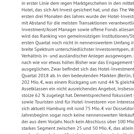
in erster Linie dem regen Marktgeschehen in den mitte
Hotel, das sich Art-Invest gesichert hat, und das The
ersten drei Monaten des Jahres wurde der Hotel-Inves
mit Abstand für die meisten Transaktionen verantwort
Investment/Asset Manager sowie offene Fonds allesamt
wird das Ranking von gemeinnützigen Institutionen/Sti
ersten Quartal noch nicht in nennenswertem Umfang in 
breite Spektrum unterschiedlichster Investorentypen, d
Verhältnis in- und ausländischer Anleger ausgewogen.
nach wie vor etwas höher. Bisher war das Engagement
ausgeglichen. Zwar befindet sich das Hotel-Investmen
Quartal 2018 ab. In den bedeutenden Märkten (Berlin, 
202 Mio. €, was einem Rückgang um rund 44 % gleichkom
Assetklassen ein nicht ausreichendes Angebot, insbes
stolze 62 % zugelegt hat. Dementsprechend fokussiert
sowie Touristen sind für Hotel-Investoren von Interess
sich aktuell Hamburg mit rund 75 Mio. € vor Düsseldorf 
Jahresbeginn sogar noch keine nennenswerten Verkäufe
der aus dem Vorjahr. Noch kein Abschluss über 100 Mio
starkes Segment zwischen 25 und 50 Mio. €, das allein k