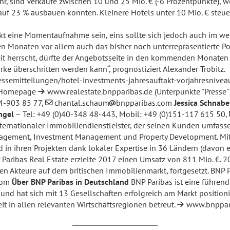
ahr, sind Verkäufe zwischen 10 und 25 Mio. € (-6 Prozentpunkte)
auf 23 % ausbauen konnten. Kleinere Hotels unter 10 Mio. € steue
t eine Momentaufnahme sein, eins sollte sich jedoch auch im wei
en Monaten vor allem auch das bisher noch unterrepräsentierte P
it herrscht, dürfte der Angebotsseite in den kommenden Monaten w
e überschritten werden kann“, prognostiziert Alexander Trobitz.
essemitteilungen/hotel-investments-jahresauftakt-vorjahresni
er Homepage
www.realestate.bnpparibas.de
(Unterpunkte "Presse" 
74-903 85 77,
chantal.schaum
bnpparibas.com
Jessica Schnabe
ngel
– Tel: +49 (0)40-348 48-443, Mobil: +49 (0)151-117 615 50,
internationaler Immobiliendienstleister, der seinen Kunden umfas
 Management, Investment Management und Property Development. Mi
d in ihren Projekten dank lokaler Expertise in 36 Ländern (davon 
 Paribas Real Estate erzielte 2017 einen Umsatz von 811 Mio. €.
n Akteure auf dem britischen Immobilienmarkt, fortgesetzt. BNP Pa
com
Über BNP Paribas in Deutschland
BNP Paribas ist eine führend
 und hat sich mit 13 Gesellschaften erfolgreich am Markt position
 in allen relevanten Wirtschaftsregionen betreut.
www.bnppar