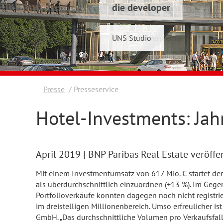
die developer
Schwelmer7 GmbH
UNS Studio
Konrad & Wennemar
Presse
Presseservice
Hotel-Investments: Jah
April 2019
| BNP Paribas Real Estate veröffe
Mit einem Investmentumsatz von 617 Mio. € startet der 
als überdurchschnittlich einzuordnen (+13 %). Im Gege
Portfolioverkäufe konnten dagegen noch nicht registrier
im dreistelligen Millionenbereich. Umso erfreulicher is
GmbH. „Das durchschnittliche Volumen pro Verkaufsfall