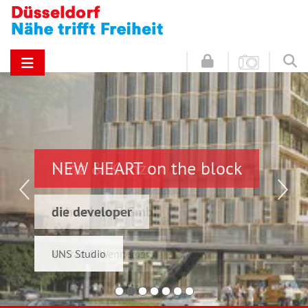
NEW HEART on the block
Hinz & Kunz
die developer
Schwelmer7 GmbH
UNS Studio
Konrad & Wennemar