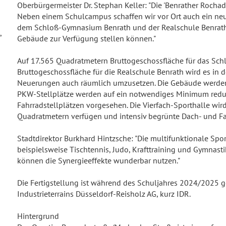
Oberbürgermeister Dr. Stephan Keller: "Die 'Benrather Rochade
Neben einem Schulcampus schaffen wir vor Ort auch ein neue
dem Schloß-Gymnasium Benrath und der Realschule Benrat
,
Gebäude zur Verfügung stellen können."
Auf 17.565 Quadratmetern Bruttogeschossfläche für das S
Bruttogeschossfläche für die Realschule Benrath wird es in
Neuerungen auch räumlich umzusetzen. Die Gebäude werden s
PKW-Stellplätze werden auf ein notwendiges Minimum reduzie
Fahrradstellplätzen vorgesehen. Die Vierfach-Sporthalle wir
Quadratmetern verfügen und intensiv begrünte Dach- und Fa
Stadtdirektor Burkhard Hintzsche: "Die multifunktionale Spo
beispielsweise Tischtennis, Judo, Krafttraining und Gymnas
können die Synergieeffekte wunderbar nutzen."
Die Fertigstellung ist während des Schuljahres 2024/2025 g
Industrieterrains Düsseldorf-Reisholz AG, kurz IDR.
Hintergrund