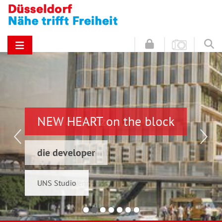
NEW HEART on the block
Hinz & Kunz
die developer
Schwelmer7 GmbH
UNS Studio
Konrad & Wennemar