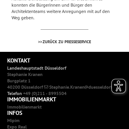
konnten die Bürgerinnen und Bürger den
Architektenteams weitere Anregungen mit auf den
Weg geben.
ZURÜCK ZU PRESSESERVICE
KONTAKT
Landeshauptstadt Düsseldorf
Stephanie Kranen
Burgplatz 1
40200 Düsseldorf
Stephanie.Kranen
duesseldorf.de
Telefon
+49 (0)211 - 8995504
IMMOBILIENMARKT
Immobilienmarkt
INFOS
Mipim
Expo Real