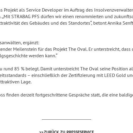
Projekt als Service Developer im Auftrag des Insolvenzverwalte
. „Mit STRABAG PFS dürfen wir einen renommierten und zukunftsor
Attraktivität des Gebäudes und des Standortes“, betont Annika Sen
sanwälten, ergänzt:
nder Meilenstein für das Projekt The Oval. Er unterstreicht, dass 
olgsgeschichte werden kann.“
zu rund 85 % belegt. Damit unterstreicht The Oval seine Position a
eitsstandards – einschließlich der Zertifizierung mit LEED Gold u
ttraktiven Lage.
ss finden derzeit fortgeschrittene Gespräche statt, die eine baldi
ZURÜCK ZU PRESSESERVICE