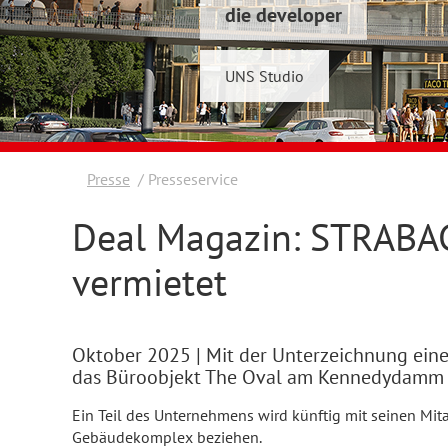
die developer
Schwelmer7 GmbH
UNS Studio
Konrad & Wennemar
Presse
Presseservice
Deal Magazin: STRABAG 
vermietet
Oktober 2025
| Mit der Unterzeichnung ein
das Büroobjekt The Oval am Kennedydamm i
Ein Teil des Unternehmens wird künftig mit seinen Mit
Gebäudekomplex beziehen.