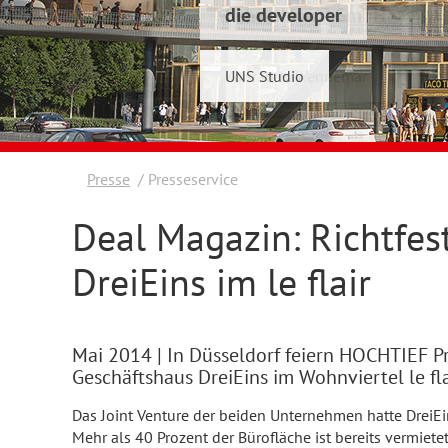
die developer
Schwelmer7 GmbH
UNS Studio
Konrad & Wennemar
Presse
Presseservice
Deal Magazin: Richtfes
DreiEins im le flair
Mai 2014
| In Düsseldorf feiern HOCHTIEF 
Geschäftshaus DreiEins im Wohnviertel le fla
Das Joint Venture der beiden Unternehmen hatte DreiEi
Mehr als 40 Prozent der Bürofläche ist bereits vermietet