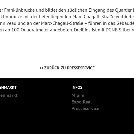
er Franklinbrücke und bildet den südlichen Eingang des Quartier 
nklinbrücke mit der tiefer liegenden Marc-Chagall-Straße verbinden
nniveau und an der Marc-Chagall-Straße – führen in das Gebäude,
 ab 100 Quadratmeter angeboten. DreiEins ist mit DGNB Silber vor
ZURÜCK ZU PRESSESERVICE
IENMARKT
INFOS
ienmarkt
Mipim
Expo Real
Presseservice