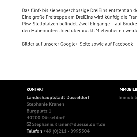
Das fünf- bis siebengeschossige DreiEins entsteht an d
Eine große Freitreppe am DreiEins wird künftig die Fra
Pkw-Stellplätzen befindet. Zwei Eingänge – auf Brücke
den Höhenunterschied überbrückt. Mieteinheiten werden
Bilder auf unserer Google+-Seite
sowie
auf Facebook
KONTAKT
IMMOBIL
Landeshauptstadt Düsseldorf
Immobil
Stephanie Kranen
Burgplatz 1
40200 Düsseldorf
Stephanie.Kranen
duesseldorf.de
Telefon
+49 (0)211 - 8995504