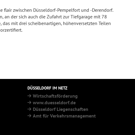
le flair zwischen Düsseldorf-Pempelfort und -Derendorf.
, an der sich auch die Zufahrt zur Tiefgarage mit 78
 das mit drei scheibenartigen, höhenversetzten Teilen
zertifiert.
DÜSSELDORF IM NETZ
Wirtschaftsförderung
www.duesseldorf.de
Düsseldorf Liegenschaften
Amt für Verkehrsmanagement