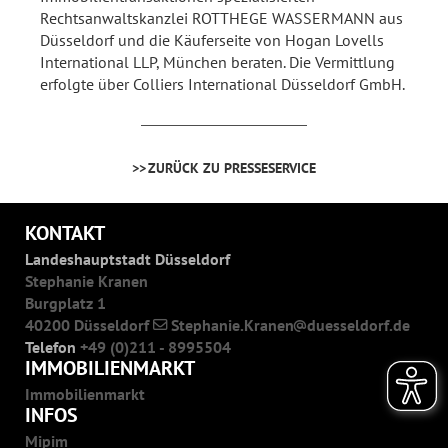
Rechtsanwaltskanzlei ROTTHEGE WASSERMANN aus
Düsseldorf und die Käuferseite von Hogan Lovells
International LLP, München beraten. Die Vermittlung
erfolgte über Colliers International Düsseldorf GmbH.
ZURÜCK ZU PRESSESERVICE
KONTAKT
Landeshauptstadt Düsseldorf
Stephanie Kranen
Burgplatz 1
40200 Düsseldorf
Stephanie.Kranen
duesseldorf.de
Telefon
+49 (0)211 - 8995504
IMMOBILIENMARKT
Immobilienmarkt
INFOS
Mipim