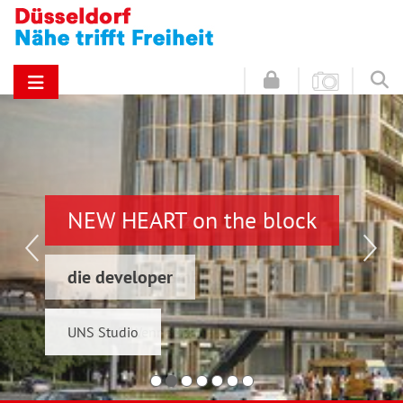
NEW HEART on the block
Hinz & Kunz
die developer
Schwelmer7 GmbH
UNS Studio
Konrad & Wennemar