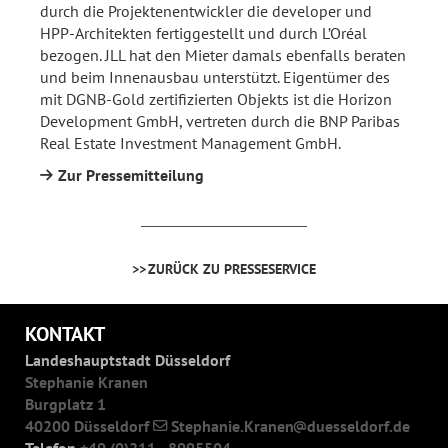
durch die Projektenentwickler die developer und
HPP-Architekten fertiggestellt und durch L’Oréal
bezogen. JLL hat den Mieter damals ebenfalls beraten
und beim Innenausbau unterstützt. Eigentümer des
mit DGNB-Gold zertifizierten Objekts ist die Horizon
Development GmbH, vertreten durch die BNP Paribas
Real Estate Investment Management GmbH.
Zur Pressemitteilung
ZURÜCK ZU PRESSESERVICE
KONTAKT
Landeshauptstadt Düsseldorf
Stephanie Kranen
Burgplatz 1
40200 Düsseldorf
Stephanie.Kranen
duesseldorf.de