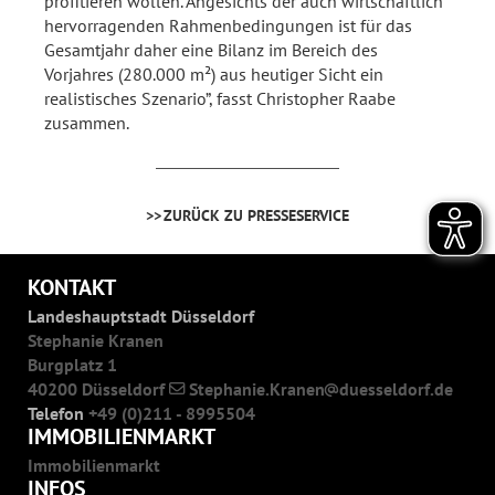
profitieren wollen. Angesichts der auch wirtschaftlich
hervorragenden Rahmenbedingungen ist für das
Gesamtjahr daher eine Bilanz im Bereich des
Vorjahres (280.000 m²) aus heutiger Sicht ein
realistisches Szenario”, fasst Christopher Raabe
zusammen.
ZURÜCK ZU PRESSESERVICE
KONTAKT
Landeshauptstadt Düsseldorf
Stephanie Kranen
Burgplatz 1
40200 Düsseldorf
Stephanie.Kranen
duesseldorf.de
Telefon
+49 (0)211 - 8995504
IMMOBILIENMARKT
Immobilienmarkt
INFOS