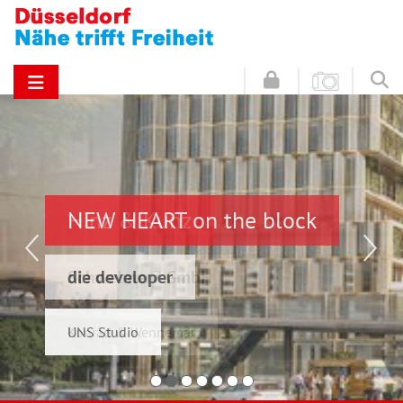
NEW HEART on the block
Hinz & Kunz
die developer
Schwelmer7 GmbH
UNS Studio
Konrad & Wennemar