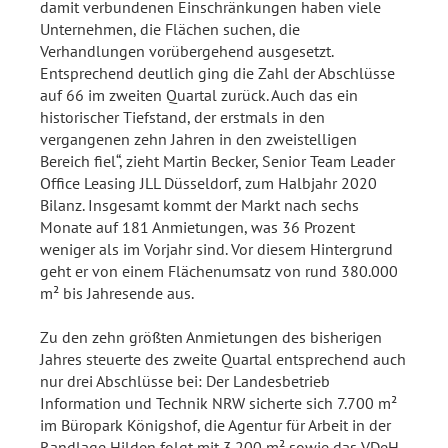
damit verbundenen Einschränkungen haben viele
Unternehmen, die Flächen suchen, die
Verhandlungen vorübergehend ausgesetzt.
Entsprechend deutlich ging die Zahl der Abschlüsse
auf 66 im zweiten Quartal zurück. Auch das ein
historischer Tiefstand, der erstmals in den
vergangenen zehn Jahren in den zweistelligen
Bereich fiel“, zieht Martin Becker, Senior Team Leader
Office Leasing JLL Düsseldorf, zum Halbjahr 2020
Bilanz. Insgesamt kommt der Markt nach sechs
Monate auf 181 Anmietungen, was 36 Prozent
weniger als im Vorjahr sind. Vor diesem Hintergrund
geht er von einem Flächenumsatz von rund 380.000
m² bis Jahresende aus.
Zu den zehn größten Anmietungen des bisherigen
Jahres steuerte des zweite Quartal entsprechend auch
nur drei Abschlüsse bei: Der Landesbetrieb
Information und Technik NRW sicherte sich 7.700 m²
im Büropark Königshof, die Agentur für Arbeit in der
Randlage Hilden folgt mit 3.200 m² sowie das VDeH