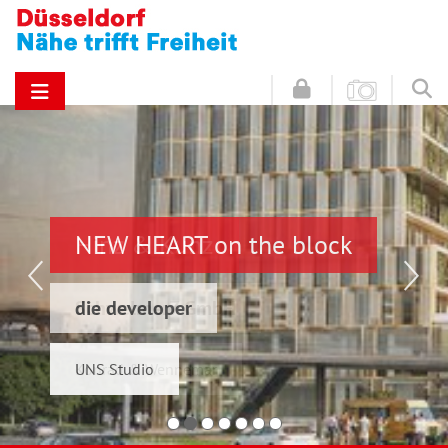
NEW HEART on the block
Hinz & Kunz
die developer
Schwelmer7 GmbH
UNS Studio
Konrad & Wennemar