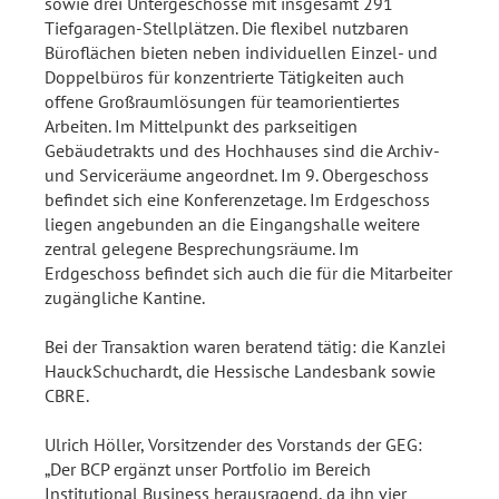
sowie drei Untergeschosse mit insgesamt 291
Tiefgaragen-Stellplätzen. Die flexibel nutzbaren
Büroflächen bieten neben individuellen Einzel- und
Doppelbüros für konzentrierte Tätigkeiten auch
offene Großraumlösungen für teamorientiertes
Arbeiten. Im Mittelpunkt des parkseitigen
Gebäudetrakts und des Hochhauses sind die Archiv-
und Serviceräume angeordnet. Im 9. Obergeschoss
befindet sich eine Konferenzetage. Im Erdgeschoss
liegen angebunden an die Eingangshalle weitere
zentral gelegene Besprechungsräume. Im
Erdgeschoss befindet sich auch die für die Mitarbeiter
zugängliche Kantine.
Bei der Transaktion waren beratend tätig: die Kanzlei
HauckSchuchardt, die Hessische Landesbank sowie
CBRE.
Ulrich Höller, Vorsitzender des Vorstands der GEG:
„Der BCP ergänzt unser Portfolio im Bereich
Institutional Business herausragend, da ihn vier