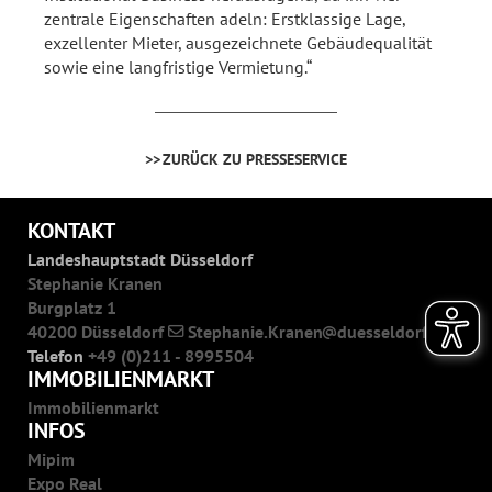
zentrale Eigenschaften adeln: Erstklassige Lage,
exzellenter Mieter, ausgezeichnete Gebäudequalität
sowie eine langfristige Vermietung.“
ZURÜCK ZU PRESSESERVICE
KONTAKT
Landeshauptstadt Düsseldorf
Stephanie Kranen
Burgplatz 1
40200 Düsseldorf
Stephanie.Kranen
duesseldorf.de
Telefon
+49 (0)211 - 8995504
IMMOBILIENMARKT
Immobilienmarkt
INFOS
Mipim
Expo Real