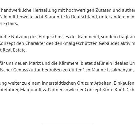
andwerkliche Herstellung mit hochwertigen Zutaten und authenti
Pain mittlerweile acht Standorte in Deutschland, unter anderem 
 Éclairs.
nur die Nutzung des Erdgeschosses der Kämmerei, sondern trägt 
e Konzept den Charakter des denkmalgeschützten Gebäudes aktiv mi
 Real Estate.
für uns neuen Markt und die Kämmerei bietet dafür ein ideales Umf
ösischer Genusskultur begrüßen zu dürfen“, so Marine Issakhanyan,
tung weiter zu einem innerstädtischen Ort zum Arbeiten, Einkauf
nteführer, Marquardt & Partner sowie der Concept Store Kauf Dich