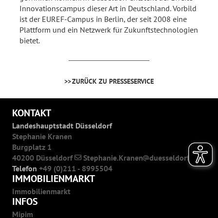
Innovationscampus dieser Art in Deutschland. Vorbild
ist der EUREF-Campus in Berlin, der seit 2008 eine
Plattform und ein Netzwerk für Zukunftstechnologien
bietet.
ZURÜCK ZU PRESSESERVICE
KONTAKT
Landeshauptstadt Düsseldorf
Stephanie Kranen
Burgplatz 1
40200 Düsseldorf
Stephanie.Kranen
duesseldorf.de
Telefon
+49 (0)211 - 8995504
IMMOBILIENMARKT
Immobilienmarkt
INFOS
Mipim