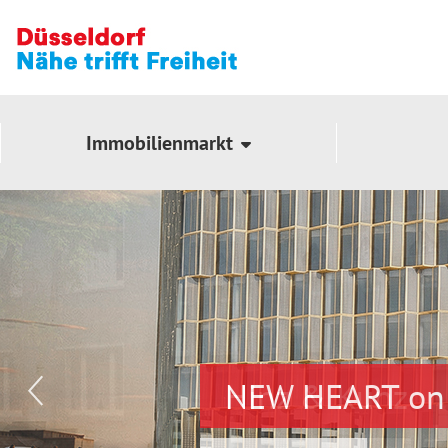
Immobilienmarkt
NEW HEART on 
Hinz & Kunz