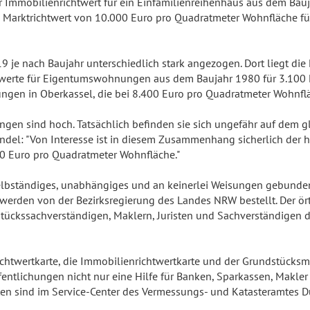
der Immobilienrichtwert für ein Einfamilienreihenhaus aus dem Ba
n Marktrichtwert von 10.000 Euro pro Quadratmeter Wohnfläche fü
je nach Baujahr unterschiedlich stark angezogen. Dort liegt die
twerte für Eigentumswohnungen aus dem Baujahr 1980 für 3.100 E
ungen in Oberkassel, die bei 8.400 Euro pro Quadratmeter Wohnflä
en sind hoch. Tatsächlich befinden sie sich ungefähr auf dem gl
del: "Von Interesse ist in diesem Zusammenhang sicherlich der h
0 Euro pro Quadratmeter Wohnfläche."
 selbständiges, unabhängiges und an keinerlei Weisungen gebund
werden von der Bezirksregierung des Landes NRW bestellt. Der ör
tückssachverständigen, Maklern, Juristen und Sachverständigen 
chtwertkarte, die Immobilienrichtwertkarte und der Grundstücksm
entlichungen nicht nur eine Hilfe für Banken, Sparkassen, Makler
ten sind im Service-Center des Vermessungs- und Katasteramtes Dü