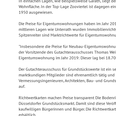
In einfachen Lagen, wie beispielsweise Garath, liegt 
Wohnfläche. In der Top-Lage Zooviertel ist dagegen ei
1950 ausgewiesen.
Die Preise für Eigentumswohnungen haben im Jahr 2019 
mittleren Lagen wie Unterrath wurden Immobilienrich
Spitzenreiter sind Marktrichtwerte für Eigentumswohn
"Insbesondere die Preise für Neubau-Eigentumswohnung
der Vorsitzende des Gutachterausschusses Thomas Wein
Eigentumswohnung im Jahr 2019: Dieser lag bei 18.70
Der Gutachterausschuss für Grundstückswerte ist ein
marktkundigen Mitglieder sind ehrenamtlich tätig und 
Vermessungsingenieuren, Architekten, Bau- und Grunds
auf.
Richtwertkarten machen Preise transparent Die Bodenri
Düsseldorfer Grundstücksmarkt. Damit sind diese Veröff
kaufwilligen Bürgerinnen und Bürger. Die Richtwertkar
erhältlich.