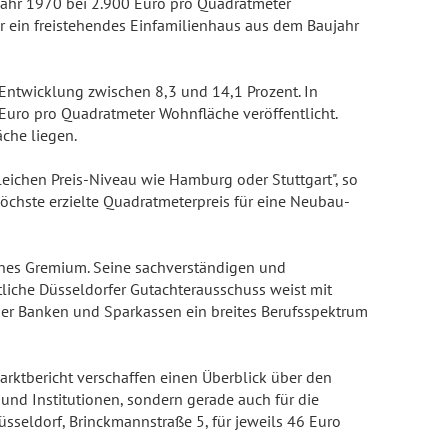
ujahr 1970 bei 2.900 Euro pro Quadratmeter
r ein freistehendes Einfamilienhaus aus dem Baujahr
 Entwicklung zwischen 8,3 und 14,1 Prozent. In
uro pro Quadratmeter Wohnfläche veröffentlicht.
che liegen.
eichen Preis-Niveau wie Hamburg oder Stuttgart", so
öchste erzielte Quadratmeterpreis für eine Neubau-
enes Gremium. Seine sachverständigen und
tliche Düsseldorfer Gutachterausschuss weist mit
der Banken und Sparkassen ein breites Berufsspektrum
arktbericht verschaffen einen Überblick über den
 und Institutionen, sondern gerade auch für die
sseldorf, Brinckmannstraße 5, für jeweils 46 Euro