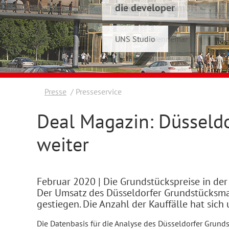
die developer
Schwelmer7 GmbH
UNS Studio
Konrad & Wennemar
Presse
Presseservice
Deal Magazin: Düsseldo
weiter
Februar 2020
| Die Grundstückspreise in de
Der Umsatz des Düsseldorfer Grundstücksmar
gestiegen. Die Anzahl der Kauffälle hat sich
Die Datenbasis für die Analyse des Düsseldorfer Grund