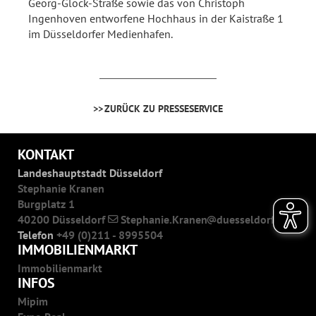
Georg-Glock-Straße sowie das von Christoph
Ingenhoven entworfene Hochhaus in der Kaistraße 1
im Düsseldorfer Medienhafen.
ZURÜCK ZU PRESSESERVICE
KONTAKT
Landeshauptstadt Düsseldorf
Stephanie Kranen
Burgplatz 1
40200 Düsseldorf
Stephanie.Kranen
duesseldorf.de
Telefon
+49 (0)211 - 8995504
IMMOBILIENMARKT
Immobilienmarkt
INFOS
Mipim