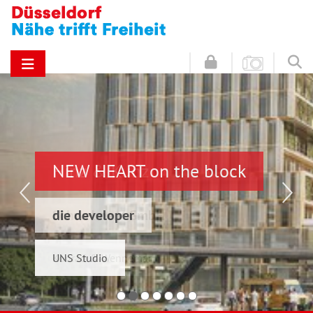
NEW HEART on the block
Hinz & Kunz
die developer
Schwelmer7 GmbH
UNS Studio
Konrad & Wennemar