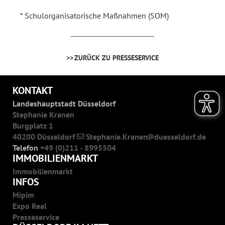
* Schulorganisatorische Maßnahmen (SOM)
ZURÜCK ZU PRESSESERVICE
KONTAKT
Landeshauptstadt Düsseldorf
Stephanie Kranen
Burgplatz 1
40200 Düsseldorf
Stephanie.Kranen
duesseldorf.de
Telefon
+49 (0)211 - 8995504
IMMOBILIENMARKT
Immobilienmarkt
INFOS
Mipim
Expo Real
Presseservice