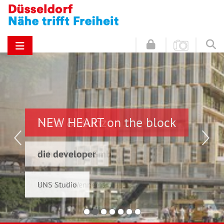
NEW HEART on the block
Hinz & Kunz
die developer
Schwelmer7 GmbH
UNS Studio
Konrad & Wennemar