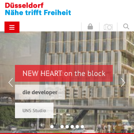
NEW HEART on the block
Hinz & Kunz
die developer
Schwelmer7 GmbH
UNS Studio
Konrad & Wennemar