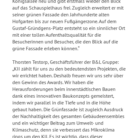
Königsallee neu und gibt erstmals wieder den Blick
auf das Schauspielhaus frei. Zugleich erweitert er mit
seiner grünen Fassade den Jahrhunderte alten
Hofgarten bis zur neuen Fußgängerzone. Auf dem
Gustaf-Gründgens-Platz entsteht so ein sinnlicher Ort
mit einer tollen Aufenthaltsqualität für die
Besucherinnen und Besucher, die den Blick auf die
grüne Fassade erleben können.“
Thorsten Testorp, Geschäftsführer der B&L Gruppe:
„KII zählt für uns zu den bedeutendsten Projekten, die
wir errichtet haben. Deshalb freuen wir uns sehr über
den Gewinn des Awards. Wir haben die
Herausforderungen beim innerstädtischen Bauen
dank eines innovativen Baukonzepts gemeistert,
indem wir parallel in die Tiefe und in die Höhe
gebaut haben. Die Grünfassade ist zugleich Ausdruck
der Nachhaltigkeit des gesamten Gebäudeensembles
und ein wichtiger Beitrag zum Umwelt- und
Klimaschutz, denn sie verbessert das Mikroklima
rings um den KII. Es ist wichtig, dass dieser