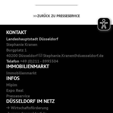
ZURÜCK ZU PRESSESERVICE
KONTAKT
Landeshauptstadt Düsseldorf
Stephanie Kranen
Burgplatz 1
40200 Düsseldorf
Stephanie.Kranen
duesseldorf.de
Telefon
+49 (0)211 - 8995504
IMMOBILIENMARKT
Immobilienmarkt
INFOS
Mipim
Expo Real
Presseservice
DÜSSELDORF IM NETZ
Wirtschaftsförderung