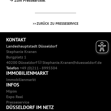
Zum Presseartikel
ZURÜCK ZU PRESSESERVICE
KONTAKT
Landeshauptstadt Düsseldorf
Stephanie Kranen
Burgplatz 1
40200 Düsseldorf
Stephanie.Kranen
duesseldorf.de
Telefon
+49 (0)211 - 8995504
IMMOBILIENMARKT
Immobilienmarkt
INFOS
Mipim
Expo Real
Presseservice
DÜSSELDORF IM NETZ