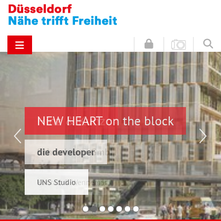
NEW HEART on the block
Hinz & Kunz
die developer
Schwelmer7 GmbH
UNS Studio
Konrad & Wennemar