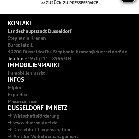
ZURÜCK ZU PRESSESERVICE
KONTAKT
Landeshauptstadt Düsseldorf
Stephanie Kranen
Burgplatz 1
40200 Düsseldorf
Stephanie.Kranen
duesseldorf.de
Telefon
+49 (0)211 - 8995504
IMMOBILIENMARKT
Immobilienmarkt
INFOS
Mipim
Expo Real
Presseservice
DÜSSELDORF IM NETZ
Wirtschaftsförderung
www.duesseldorf.de
Düsseldorf Liegenschaften
Amt für Verkehrsmanagement