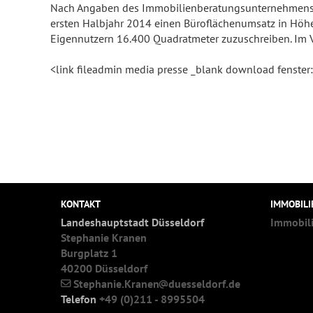
Nach Angaben des Immobilienberatungsunternehmens Co
ersten Halbjahr 2014 einen Büroflächenumsatz in Höh
Eigennutzern 16.400 Quadratmeter zuzuschreiben. Im V
<link fileadmin media presse _blank download fenster
KONTAKT
IMMOBIL
Landeshauptstadt Düsseldorf
Immobil
Stephanie Kranen
Burgplatz 1
40200 Düsseldorf
Stephanie.Kranen
duesseldorf.de
Telefon
+49 (0)211 - 8995504