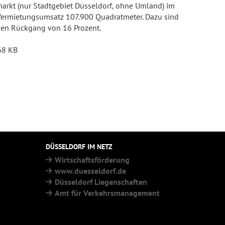
rkt (nur Stadtgebiet Düsseldorf, ohne Umland) im
 Vermietungsumsatz 107.900 Quadratmeter. Dazu sind
nen Rückgang von 16 Prozent.
68 KB
DÜSSELDORF IM NETZ
Wirtschaftsförderung
www.duesseldorf.de
Düsseldorf Liegenschaften
Amt für Verkehrsmanagement