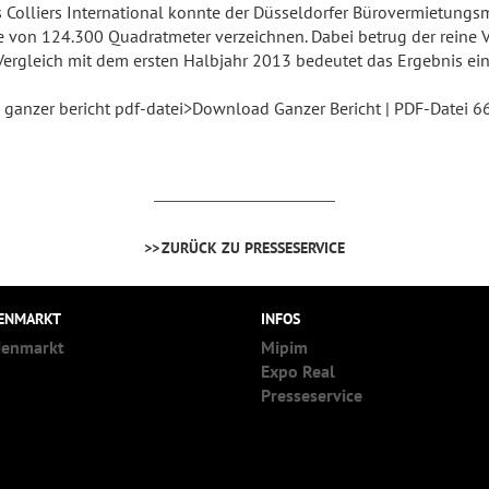
lliers International konnte der Düsseldorfer Bürovermietungsma
e von 124.300 Quadratmeter verzeichnen. Dabei betrug der reine
ergleich mit dem ersten Halbjahr 2013 bedeutet das Ergebnis ei
: ganzer bericht pdf-datei>Download Ganzer Bericht | PDF-Datei 6
ZURÜCK ZU PRESSESERVICE
IENMARKT
INFOS
ienmarkt
Mipim
Expo Real
Presseservice