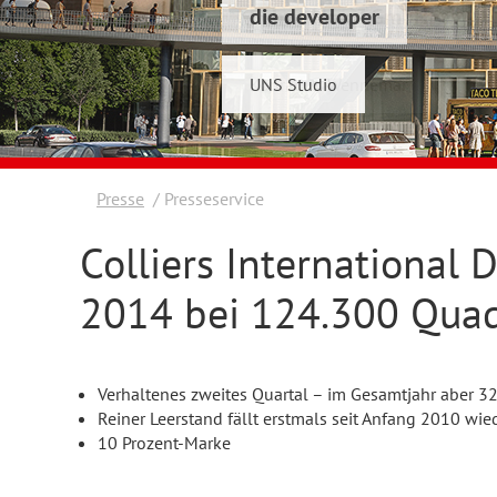
die developer
Schwelmer7 GmbH
UNS Studio
Konrad & Wennemar
Presse
Presseservice
Colliers International
2014 bei 124.300 Qua
Verhaltenes zweites Quartal – im Gesamtjahr aber 
Reiner Leerstand fällt erstmals seit Anfang 2010 wie
10 Prozent-Marke