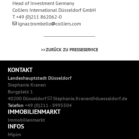
Head of Investment Germany
Colliers International Düsseldorf GmbH
T +49 (0)211 862062-0
ignaz.trombello
colliers.com
ZURÜCK ZU PRESSESERVICE
KONTAKT
Landeshauptstadt Düsseldorf
Stephanie Kranen
Burgplatz 1
40200 Düsseldorf
Stephanie.Kranen
duesseldorf.de
Telefon
+49 (0)211 - 8995504
IMMOBILIENMARKT
Immobilienmarkt
INFOS
Mipim