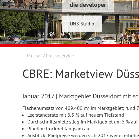
die developer
Schwelmer7 GmbH
UNS Studio
Konrad & Wennemar
Presse
Presseservice
CBRE: Marketview Düss
Januar 2017
| Marktgebiet Düsseldorf mit s
Flächenumsatz von 409.400 m² im Marktgebiet; rund 7
Leerstandsrate mit 8,3 % auf neuem Tiefstand
Durchschnittsmiete stieg im Marktgebiet um 5 % au
Pipeline trocknet langsam aus
Ausblick: Mietpreise werden sich 2017 weiter erhöh