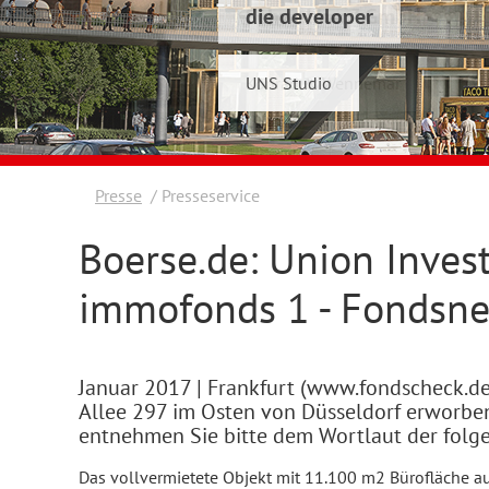
die developer
Schwelmer7 GmbH
UNS Studio
Konrad & Wennemar
Presse
Presseservice
Boerse.de: Union Inves
immofonds 1 - Fondsn
Januar 2017
| Frankfurt (www.fondscheck.de
Allee 297 im Osten von Düsseldorf erworben,
entnehmen Sie bitte dem Wortlaut der folg
Das vollvermietete Objekt mit 11.100 m2 Bürofläche a