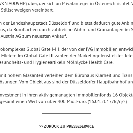
 A0D9HP) über, der sich an Privatanleger in Österreich richtet.
 Stillschweigen vereinbart.
r in der Landeshauptstadt Düsseldorf und bietet dadurch gute Anb
us, da Büroflächen durch zahlreiche Wohn- und Grünanlagen im Sta
 Austria AG zum neuesten Ankauf.
rokomplexes Global Gate I-III, der von der
IVG Immobilien
entwick
ietern im Global Gate III zählen der Marketingdienstleister Telef
esundheits- und Hygieneartikeln Mölnlycke Health Care.
mit hohem Glasanteil verleihen dem Bürohaus Klarheit und Transp
sungen. Vom Objekt aus sind der Düsseldorfer Hauptbahnhof und
Investment
in ihren aktiv gemanagten Immobilienfonds 16 Objekte i
esamt einen Wert von über 400 Mio. Euro. (16.01.2017/fc/n/s)
ZURÜCK ZU PRESSESERVICE