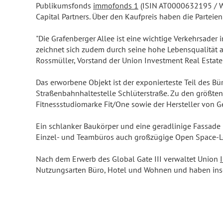
Publikumsfonds
immofonds 1
(ISIN AT0000632195 / WKN
Capital Partners. Über den Kaufpreis haben die Parteien
"Die Grafenberger Allee ist eine wichtige Verkehrsade
zeichnet sich zudem durch seine hohe Lebensqualität a
Rossmüller, Vorstand der Union Investment Real Estate
Das erworbene Objekt ist der exponierteste Teil des Bü
Straßenbahnhaltestelle Schlüterstraße. Zu den größten M
Fitnessstudiomarke Fit/One sowie der Hersteller von G
Ein schlanker Baukörper und eine geradlinige Fassade 
Einzel- und Teambüros auch großzügige Open Space-Lö
Nach dem Erwerb des Global Gate III verwaltet Union
Nutzungsarten Büro, Hotel und Wohnen und haben insg