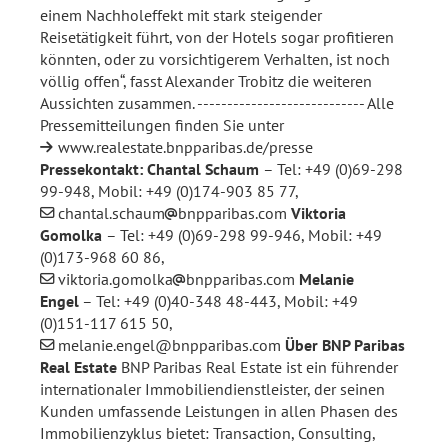
einem Nachholeffekt mit stark steigender
Reisetätigkeit führt, von der Hotels sogar profitieren
könnten, oder zu vorsichtigerem Verhalten, ist noch
völlig offen“, fasst Alexander Trobitz die weiteren
Aussichten zusammen. ---------------------------- Alle
Pressemitteilungen finden Sie unter
www.realestate.bnpparibas.de/presse
Pressekontakt:
Chantal Schaum
– Tel: +49 (0)69-298
99-948, Mobil: +49 (0)174-903 85 77,
chantal.schaum
bnpparibas.com
Viktoria
Gomolka
– Tel: +49 (0)69-298 99-946, Mobil: +49
(0)173-968 60 86,
viktoria.gomolka
bnpparibas.com
Melanie
Engel
– Tel: +49 (0)40-348 48-443, Mobil: +49
(0)151-117 615 50,
melanie.engel@bnpparibas.com
Über BNP Paribas
Real Estate
BNP Paribas Real Estate ist ein führender
internationaler Immobiliendienstleister, der seinen
Kunden umfassende Leistungen in allen Phasen des
Immobilienzyklus bietet: Transaction, Consulting,