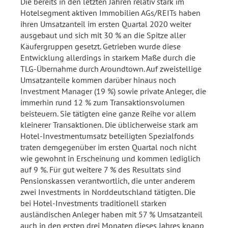
Die bereits in den letzten Jahren relativ stark im
Hotelsegment aktiven Immobilien AGs/REITs haben
ihren Umsatzanteil im ersten Quartal 2020 weiter
ausgebaut und sich mit 30 % an die Spitze aller
Käufergruppen gesetzt. Getrieben wurde diese
Entwicklung allerdings in starkem Maße durch die
TLG-Übernahme durch Aroundtown. Auf zweistellige
Umsatzanteile kommen darüber hinaus noch
Investment Manager (19 %) sowie private Anleger, die
immerhin rund 12 % zum Transaktionsvolumen
beisteuern. Sie tätigten eine ganze Reihe vor allem
kleinerer Transaktionen. Die üblicherweise stark am
Hotel-Investmentumsatz beteiligten Spezialfonds
traten demgegenüber im ersten Quartal noch nicht
wie gewohnt in Erscheinung und kommen lediglich
auf 9 %. Für gut weitere 7 % des Resultats sind
Pensionskassen verantwortlich, die unter anderem
zwei Investments in Norddeutschland tätigten. Die
bei Hotel-Investments traditionell starken
ausländischen Anleger haben mit 57 % Umsatzanteil
auch in den ersten drei Monaten dieses Jahres knapp