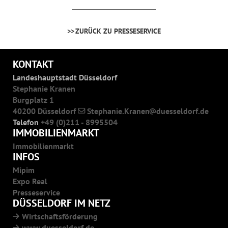
ZURÜCK ZU PRESSESERVICE
KONTAKT
Landeshauptstadt Düsseldorf
Stephanie Kranen
Burgplatz 1
40200 Düsseldorf
Stephanie.Kranen
duesseldorf.de
Telefon
+49 (0)211 - 8995504
IMMOBILIENMARKT
Immobilienmarkt
INFOS
Mipim
Expo Real
Presseservice
DÜSSELDORF IM NETZ
Wirtschaftsförderung
www.duesseldorf.de