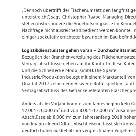
„Dennoch übertrifft der Flächenumsatz den langfristige
unterstreicht“, sagt Christopher Raabe, Managing Dire
stehen insbesondere die Angebotsengpässe im Kerngebi
Nachfrage nicht ausreichend bedient werden konnte. Im
einiger spekulativ errichteter bzw. noch im Bau befind
Logistikdienstleister gehen voran – Durchschnittsmie
Bezüglich der Branchenverteilung des Flächenumsatzes
Vertragsabschlüsse gehen auf ihr Konto. In diese Kate
und die Schnellecke Modul GmbH. Die Sparte
Industrie/Produktion belegt mit einem Marktanteil von
Quartal 2017 keine nennenswerte Rolle spielten, läuf
Vertragsabschluss des Getränkelieferanten Flaschenpos
Anders als im Vorjahr konnte zum Jahresbeginn kein 
12.001-20.000 m² und von 8.001-12.000 m² zusammenge
Abschlüsse ab 8.000 m² zum Jahresanfang 2018 höher a
von knapp einem Drittel. Abschließend lässt sich kons
deutlich höher ausfiel als im vergleichbaren Vorjahresz