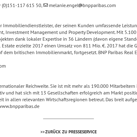
9 (0)151-117 615 50,
melanie.engel
bnpparibas.com
ler Immobiliendienstleister, der seinen Kunden umfassende Leistu
ent, Investment Management und Property Development. Mit 5.100
rojekten dank lokaler Expertise in 36 Ländern (davon eigene Stand
l Estate erzielte 2017 einen Umsatz von 811 Mio. €. 2017 hat di
 dem britischen Immobilienmarkt, fortgesetzt. BNP Paribas Real Es
com
ernationaler Reichweite. Sie ist mit mehr als 190.000 Mitarbeitern
tiv und hat sich mit 13 Gesellschaften erfolgreich am Markt positi
in allen relevanten Wirtschaftsregionen betreut. Das breit aufg
www.bnpparibas.de
ZURÜCK ZU PRESSESERVICE