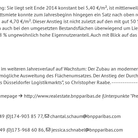
ng: Sie liegt seit Ende 2014 konstant bei 5,40 €/m², ist mittlerwe
nittsmiete konnte zum Jahresbeginn hingegen ein Satz nach oben 
 auf 4,70 €/m². Dieser Anstieg ist nicht zuletzt auf den mit gut 5
 auch bei den umgesetzten Bestandsflächen überwiegend um Lieg
48 % ungewöhnlich hohe Eigennutzeranteil. Auch mit Blick auf das 
 im weiteren Jahresverlauf auf Wachstum: Der Zubau an modernen L
 mögliche Ausweitung des Flächenumsatzes. Der Anstieg der Durch
üsseldorfer Logistikmarkts”, so Christopher Raabe. ---------------
 Homepage
http://www.realestate.bnpparibas.de
(Unterpunkte "Pres
+49 (0)174-903 85 77,
chantal.schaum
bnpparibas.com
 +49 (0)173-968 60 86,
jessica.schnabel
bnpparibas.com