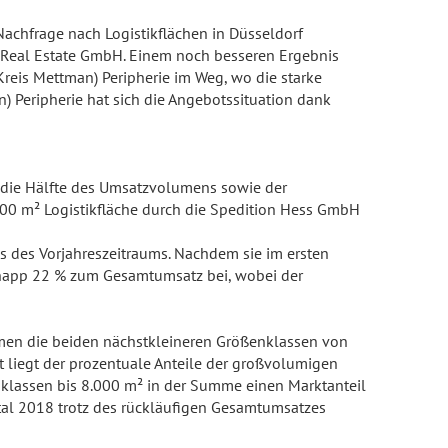
Nachfrage nach Logistikflächen in Düsseldorf
as Real Estate GmbH. Einem noch besseren Ergebnis
eis Mettman) Peripherie im Weg, wo die starke
 Peripherie hat sich die Angebotssituation dank
t die Hälfte des Umsatzvolumens sowie der
.000 m² Logistikfläche durch die Spedition Hess GmbH
s des Vorjahreszeitraums. Nachdem sie im ersten
 knapp 22 % zum Gesamtumsatz bei, wobei der
mmen die beiden nächstkleineren Größenklassen von
iegt der prozentuale Anteile der großvolumigen
nklassen bis 8.000 m² in der Summe einen Marktanteil
rtal 2018 trotz des rückläufigen Gesamtumsatzes