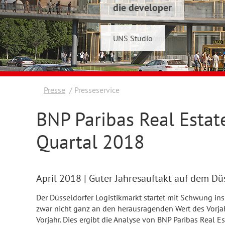
die developer
Schwelmer7 GmbH
UNS Studio
Konrad & Wennemar
Presse
Presseservice
BNP Paribas Real Estate
Quartal 2018
April 2018
| Guter Jahresauftakt auf dem Dü
Der Düsseldorfer Logistikmarkt startet mit Schwung i
zwar nicht ganz an den herausragenden Wert des Vorja
Vorjahr. Dies ergibt die Analyse von BNP Paribas Real Es