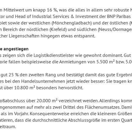
n Mittelwert um knapp 16 %, was die alles in allem sehr robuste 
ctor und Head of Industrial Services & Investment der BNP Parib
et sowie der westlichen (Mönchengladbach) und der östlichen (Kr
 Bereich der nördlichen (Krefeld) und südlichen (Neuss/Dormagen)
licher Liegenschaften hingegen etwas entspannt.
te angestiegen
 zeigen sich die Logistikdienstleister wie gewohnt dominant. Gu
gorie fallen beispielsweise die Anmietungen von 5.500 m² bzw. 5
 gut 25 % den zweiten Rang und bestätigt damit das gute Ergebni
t es bei den Handelsunternehmen jetzt wieder besser: Sie tragen
t über 10.800 m² besonders hervorsticht.
Großabschluss über 20.000 m² verzeichnet werden. Allerdings ko
nommen auf mehr als zwei Drittel des Flächenumsatzes. Damit l
ls im Vorjahr. Konsequenterweise erreichen die kleineren Größe
tatieren, dass die durchschnittliche Abschlussgröße im ersten Qua
eitraum.