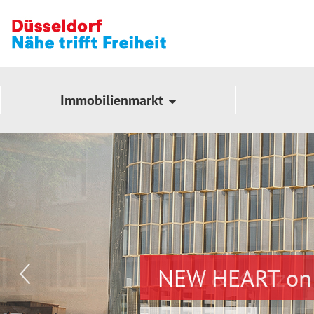
Immobilienmarkt
NEW HEART on 
Hinz & Kunz