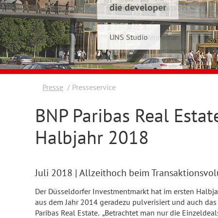
die developer
Schwelmer7 GmbH
UNS Studio
Konrad & Wennemar
Presse
Presseservice
BNP Paribas Real Estate
Halbjahr 2018
Juli 2018
| Allzeithoch beim Transaktionsvo
Der Düsseldorfer Investmentmarkt hat im ersten Halb
aus dem Jahr 2014 geradezu pulverisiert und auch das 
Paribas Real Estate. „Betrachtet man nur die Einzeldea