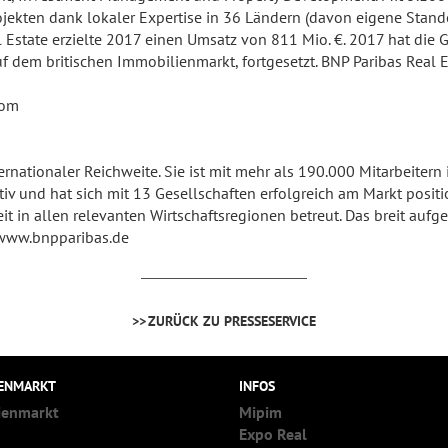
rojekten dank lokaler Expertise in 36 Ländern (davon eigene Stand
l Estate erzielte 2017 einen Umsatz von 811 Mio. €. 2017 hat di
 dem britischen Immobilienmarkt, fortgesetzt. BNP Paribas Real Es
com
ernationaler Reichweite. Sie ist mit mehr als 190.000 Mitarbeitern
tiv und hat sich mit 13 Gesellschaften erfolgreich am Markt positi
in allen relevanten Wirtschaftsregionen betreut. Das breit aufg
www.bnpparibas.de
ZURÜCK ZU PRESSESERVICE
IENMARKT
INFOS
ienmarkt
Mipim
Expo Real