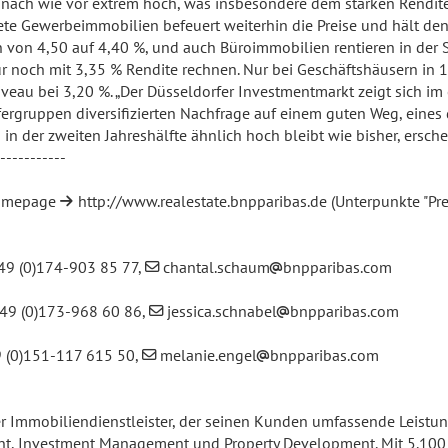
ach wie vor extrem hoch, was insbesondere dem starken Renditedr
te Gewerbeimmobilien befeuert weiterhin die Preise und hält den 
n von 4,50 auf 4,40 %, und auch Büroimmobilien rentieren in der Sp
 noch mit 3,35 % Rendite rechnen. Nur bei Geschäftshäusern in 1A-
iveau bei 3,20 %. „Der Düsseldorfer Investmentmarkt zeigt sich i
rgruppen diversifizierten Nachfrage auf einem guten Weg, eines d
 in der zweiten Jahreshälfte ähnlich hoch bleibt wie bisher, ersche
-----------
 Homepage
http://www.realestate.bnpparibas.de
(Unterpunkte "Pres
+49 (0)174-903 85 77,
chantal.schaum
bnpparibas.com
 +49 (0)173-968 60 86,
jessica.schnabel
bnpparibas.com
9 (0)151-117 615 50,
melanie.engel
bnpparibas.com
ler Immobiliendienstleister, der seinen Kunden umfassende Leistu
ent, Investment Management und Property Development. Mit 5.100