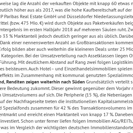
eise lag die Anzahl der verkauften Objekte mit knapp 60 etwas ni
tlich höher aus als 2017, was die hohe Kaufbereitschaft auf der N
BNP Paribas Real Estate GmbH und Düsseldorfer Niederlassungsleite
ittel (bzw. 475 Mio. €) wird durch Objekte aus Paketverkäufen bei
tergebnis im ersten Halbjahr 2018 auf mehreren Säulen ruht. Zw
33 % Marktanteil jedoch deutlich geringer aus als üblich. Darübe
Dank einer nennenswerten Anzahl an Großtransaktionen kommen 
Erfolg bilden aber auch weiterhin die kleineren Deals unter 25 Mi
n Kategorien. Bei der Umsatzverteilung nach Assetklassen liegen 
 Führung. Mit deutlichem Abstand auf Rang zwei folgen Logistiki
ses beisteuern. Auch Hotel– und Einzelhandelsimmobilien spielen
ereffekts im Zusammenhang mit kommunal genutzten Spezialimmob
d, Renditen zeigen weiterhin nach Süden
Grundsätzlich verteilt 
ere Bedeutung zukommt. Dieser gewinnt gegenüber dem Vorjahr n
en Umsatzvolumens auf sich. Die Peripherie (15 %), die Nebenlage
uf der Nachfrageseite treten die institutionellen Kapitalsammels
d Spezialfonds zusammen für 42 % des Transaktionsvolumens im er
entmarkt und erreicht einen Marktanteil von knapp 17 %. Daneben
vestiert. Schon unter ferner liefen folgen Immobilien AGs/REITs,
, was im Vergleich der wichtigsten deutschen Immobilienstandorte 