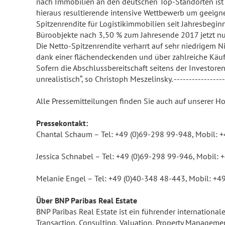
nach Immobilien an den deutschen Top-Standorten ist n
hieraus resultierende intensive Wettbewerb um geeigne
Spitzenrendite für Logistikimmobilien seit Jahresbegin
Büroobjekte nach 3,50 % zum Jahresende 2017 jetzt nur
Die Netto-Spitzenrendite verharrt auf sehr niedrigem N
dank einer flächendeckenden und über zahlreiche Käufe
Sofern die Abschlussbereitschaft seitens der Investoren
unrealistisch“, so Christoph Meszelinsky. -----------------
Alle Pressemitteilungen finden Sie auch auf unserer
Pressekontakt:
Chantal Schaum – Tel: +49 (0)69-298 99-948, Mobil: 
Jessica Schnabel – Tel: +49 (0)69-298 99-946, Mobil:
Melanie Engel – Tel: +49 (0)40-348 48-443, Mobil: +4
Über BNP Paribas Real Estate
BNP Paribas Real Estate ist ein führender internationa
Transaction, Consulting, Valuation, Property Managem