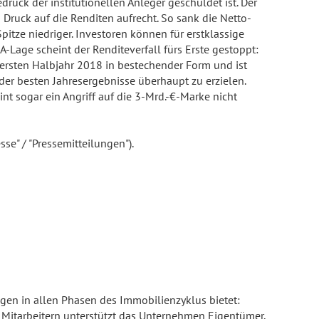
uck der institutionellen Anleger geschuldet ist. Der
Druck auf die Renditen aufrecht. So sank die Netto-
itze niedriger. Investoren können für erstklassige
Lage scheint der Renditeverfall fürs Erste gestoppt:
m ersten Halbjahr 2018 in bestechender Form und ist
er besten Jahresergebnisse überhaupt zu erzielen.
int sogar ein Angriff auf die 3-Mrd.-€-Marke nicht
se" / "Pressemitteilungen").
ngen in allen Phasen des Immobilienzyklus bietet:
 Mitarbeitern unterstützt das Unternehmen Eigentümer,