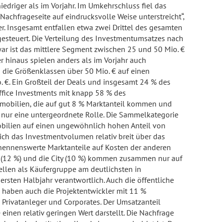
edriger als im Vorjahr. Im Umkehrschluss fiel das
achfrageseite auf eindrucksvolle Weise unterstreicht“,
r. Insgesamt entfallen etwa zwei Drittel des gesamten
gesteuert. Die Verteilung des Investmentumsatzes nach
ar ist das mittlere Segment zwischen 25 und 50 Mio. €
r hinaus spielen anders als im Vorjahr auch
die Größenklassen über 50 Mio. € auf einen
o. €. Ein Großteil der Deals und insgesamt 24 % des
Office Investments mit knapp 58 % des
mmobilien, die auf gut 8 % Marktanteil kommen und
 nur eine untergeordnete Rolle. Die Sammelkategorie
ilien auf einen ungewöhnlich hohen Anteil von
sich das Investmentvolumen relativ breit über das
ennenswerte Marktanteile auf Kosten der anderen
n (12 %) und die City (10 %) kommen zusammen nur auf
tellen als Käufergruppe am deutlichsten in
sten Halbjahr verantwortlich. Auch die öffentliche
 haben auch die Projektentwickler mit 11 %
 Privatanleger und Corporates. Der Umsatzanteil
einen relativ geringen Wert darstellt. Die Nachfrage