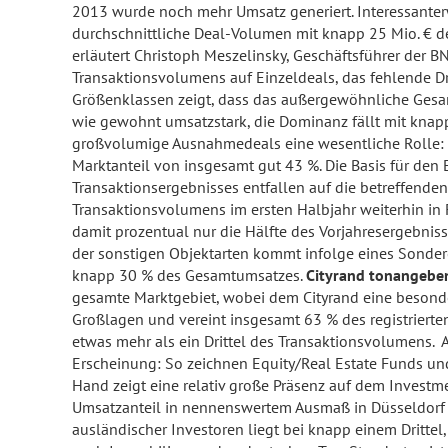
2013 wurde noch mehr Umsatz generiert. Interessanterw
durchschnittliche Deal-Volumen mit knapp 25 Mio. € deu
erläutert Christoph Meszelinsky, Geschäftsführer der 
Transaktionsvolumens auf Einzeldeals, das fehlende Dr
Größenklassen zeigt, dass das außergewöhnliche Gesam
wie gewohnt umsatzstark, die Dominanz fällt mit knapp 
großvolumige Ausnahmedeals eine wesentliche Rolle: 
Marktanteil von insgesamt gut 43 %. Die Basis für den 
Transaktionsergebnisses entfallen auf die betreffende
Transaktionsvolumens im ersten Halbjahr weiterhin in
damit prozentual nur die Hälfte des Vorjahresergebnis
der sonstigen Objektarten kommt infolge eines Sond
knapp 30 % des Gesamtumsatzes.
Cityrand tonangeben
gesamte Marktgebiet, wobei dem Cityrand eine besond
Großlagen und vereint insgesamt 63 % des registriert
etwas mehr als ein Drittel des Transaktionsvolumens. A
Erscheinung: So zeichnen Equity/Real Estate Funds un
Hand zeigt eine relativ große Präsenz auf dem Investm
Umsatzanteil in nennenswertem Ausmaß in Düsseldorf in
ausländischer Investoren liegt bei knapp einem Drittel