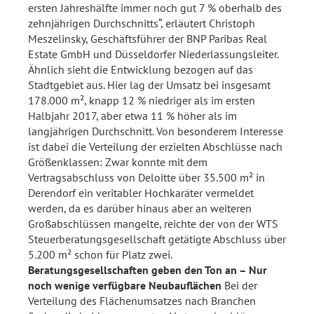
ersten Jahreshälfte immer noch gut 7 % oberhalb des
zehnjährigen Durchschnitts“, erläutert Christoph
Meszelinsky, Geschäftsführer der BNP Paribas Real
Estate GmbH und Düsseldorfer Niederlassungsleiter.
Ähnlich sieht die Entwicklung bezogen auf das
Stadtgebiet aus. Hier lag der Umsatz bei insgesamt
178.000 m², knapp 12 % niedriger als im ersten
Halbjahr 2017, aber etwa 11 % höher als im
langjährigen Durchschnitt. Von besonderem Interesse
ist dabei die Verteilung der erzielten Abschlüsse nach
Größenklassen: Zwar konnte mit dem
Vertragsabschluss von Deloitte über 35.500 m² in
Derendorf ein veritabler Hochkaräter vermeldet
werden, da es darüber hinaus aber an weiteren
Großabschlüssen mangelte, reichte der von der WTS
Steuerberatungsgesellschaft getätigte Abschluss über
5.200 m² schon für Platz zwei.
Beratungsgesellschaften geben den Ton an – Nur
noch wenige verfügbare Neubauflächen
Bei der
Verteilung des Flächenumsatzes nach Branchen