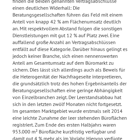
finden die beiden genannten Vertragsabschlüsse
einen deutlichen Widerhall: Die
Beratungsgesellschaften führen das Feld mit einem
Anteil von knapp 42 % am Flächenumsatz deutlich
an. Mit respektvollem Abstand folgen die sonstigen
Dienstleistungen mit gut 12 % auf Platz zwei. Eine
auffallend große Anzahl an Vertragsabschlüssen
entfällt auf diese Kategorie. Darüber hinaus gelingt es
jedoch keiner Branche, sich einen nennenswerten
Anteil am Gesamtumsatz auf dem Büromarkt zu
sichern. Dies lässt sich allerdings auch als Beweis für
die Heterogenität der Nachfrageseite interpretieren,
die grundsätzlich trotz des hohen Ergebnisanteils der
Beratungsgesellschaften eine geringe Abhängigkeit
von Einzelbranchen zeigt. Der Leerstandsabbau hat
sich in den letzten zwölf Monaten nicht fortgesetzt.
Im gesamten Marktgebiet wurde erstmals seit 2014
eine leichte Zunahme der leer stehenden Büroflächen
registriert. Zum Ende des ersten Halbjahrs waren
953.000 m² Bürofläche kurzfristig verfügbar und
damit gut 4 % mehr als im Vorjahr. Hiervon verfügte