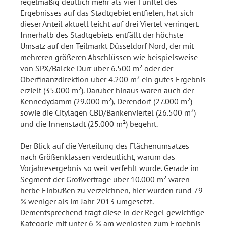
regelmäßig deutlich mehr als vier Fünftel des
Ergebnisses auf das Stadtgebiet entfielen, hat sich
dieser Anteil aktuell leicht auf drei Viertel verringert.
Innerhalb des Stadtgebiets entfällt der höchste
Umsatz auf den Teilmarkt Düsseldorf Nord, der mit
mehreren größeren Abschlüssen wie beispielsweise
von SPX/Balcke Dürr über 6.500 m² oder der
Oberfinanzdirektion über 4.200 m² ein gutes Ergebnis
erzielt (35.000 m²). Darüber hinaus waren auch der
Kennedydamm (29.000 m²), Derendorf (27.000 m²)
sowie die Citylagen CBD/Bankenviertel (26.500 m²)
und die Innenstadt (25.000 m²) begehrt.
Der Blick auf die Verteilung des Flächenumsatzes
nach Größenklassen verdeutlicht, warum das
Vorjahresergebnis so weit verfehlt wurde. Gerade im
Segment der Großverträge über 10.000 m² waren
herbe Einbußen zu verzeichnen, hier wurden rund 79
% weniger als im Jahr 2013 umgesetzt.
Dementsprechend trägt diese in der Regel gewichtige
Kategorie mit unter 6 % am wenigsten zum Ergebnis