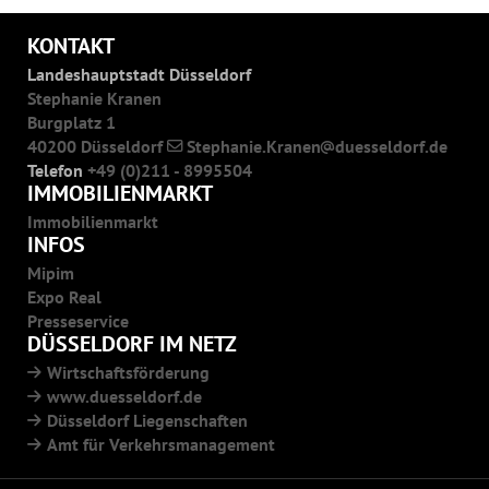
KONTAKT
Landeshauptstadt Düsseldorf
Stephanie Kranen
Burgplatz 1
40200 Düsseldorf
Stephanie.Kranen
duesseldorf.de
Telefon
+49 (0)211 - 8995504
IMMOBILIENMARKT
Immobilienmarkt
INFOS
Mipim
Expo Real
Presseservice
DÜSSELDORF IM NETZ
Wirtschaftsförderung
www.duesseldorf.de
Düsseldorf Liegenschaften
Amt für Verkehrsmanagement