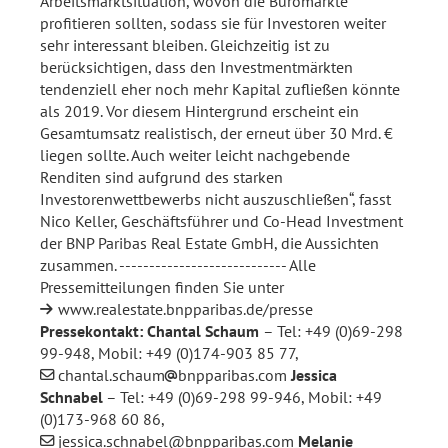
Arbeitsmarktsituation, wovon die Büromärkte
profitieren sollten, sodass sie für Investoren weiter
sehr interessant bleiben. Gleichzeitig ist zu
berücksichtigen, dass den Investmentmärkten
tendenziell eher noch mehr Kapital zufließen könnte
als 2019. Vor diesem Hintergrund erscheint ein
Gesamtumsatz realistisch, der erneut über 30 Mrd. €
liegen sollte. Auch weiter leicht nachgebende
Renditen sind aufgrund des starken
Investorenwettbewerbs nicht auszuschließen“, fasst
Nico Keller, Geschäftsführer und Co-Head Investment
der BNP Paribas Real Estate GmbH, die Aussichten
zusammen. ---------------------------- Alle
Pressemitteilungen finden Sie unter
www.realestate.bnpparibas.de/presse
Pressekontakt:
Chantal Schaum
– Tel: +49 (0)69-298
99-948, Mobil: +49 (0)174-903 85 77,
chantal.schaum
bnpparibas.com
Jessica
Schnabel
– Tel: +49 (0)69-298 99-946, Mobil: +49
(0)173-968 60 86,
jessica.schnabel@bnpparibas.com
Melanie