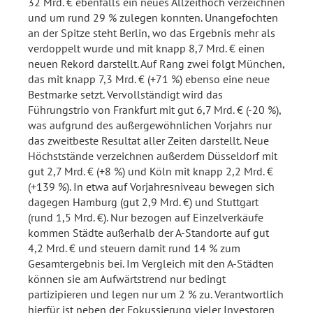
32 Mrd. € ebenfalls ein neues Allzeithoch verzeichnen
und um rund 29 % zulegen konnten. Unangefochten
an der Spitze steht Berlin, wo das Ergebnis mehr als
verdoppelt wurde und mit knapp 8,7 Mrd. € einen
neuen Rekord darstellt. Auf Rang zwei folgt München,
das mit knapp 7,3 Mrd. € (+71 %) ebenso eine neue
Bestmarke setzt. Vervollständigt wird das
Führungstrio von Frankfurt mit gut 6,7 Mrd. € (-20 %),
was aufgrund des außergewöhnlichen Vorjahrs nur
das zweitbeste Resultat aller Zeiten darstellt. Neue
Höchststände verzeichnen außerdem Düsseldorf mit
gut 2,7 Mrd. € (+8 %) und Köln mit knapp 2,2 Mrd. €
(+139 %). In etwa auf Vorjahresniveau bewegen sich
dagegen Hamburg (gut 2,9 Mrd. €) und Stuttgart
(rund 1,5 Mrd. €). Nur bezogen auf Einzelverkäufe
kommen Städte außerhalb der A-Standorte auf gut
4,2 Mrd. € und steuern damit rund 14 % zum
Gesamtergebnis bei. Im Vergleich mit den A-Städten
können sie am Aufwärtstrend nur bedingt
partizipieren und legen nur um 2 % zu. Verantwortlich
hierfür ist neben der Fokussierung vieler Investoren