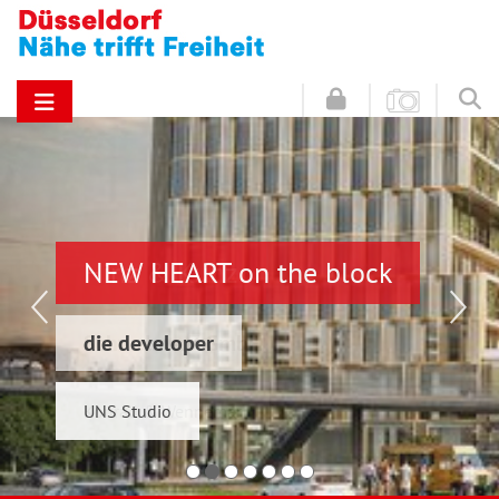
NEW HEART on the block
Hinz & Kunz
die developer
Schwelmer7 GmbH
UNS Studio
Konrad & Wennemar