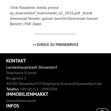
<link fileadmin media presse
ay_duesseldorf_bueromarkt_q1_2016.pdf _blank
download fenster: ganzer bericht>Download Ganzer
Bericht | PDF-Datei
ZURÜCK ZU PRESSESERVICE
KONTAKT
Landeshauptstadt Düsseldorf
Stephanie Kranen
Burgplatz 1
40200 Düsseldorf
Stephanie.Kranen
duesseldorf.de
Telefon
+49 (0)211 - 8995504
IMMOBILIENMARKT
Immobilienmarkt
INFOS