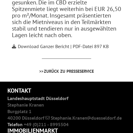
gesunken. Die im CBD erzielte
Spitzenmiete liegt weiterhin bei EUR 26,50
pro m²/Monat. Insgesamt präsentierten
sich die Mietniveaus in den Teilmärkten
stabil und tendieren nur in ausgewählten
Lagen leicht nach oben.
Download Ganzer Bericht | PDF-Datei 897 KB
ZURÜCK ZU PRESSESERVICE
KONTAKT
Landeshauptstadt Düsseldorf
Stephanie Kranen
Burgplatz 1
40200 Düsseldorf
Stephanie.Kranen
duesseldorf.de
Telefon
+49 (0)211 - 8995504
IMMOBILIENMARKT