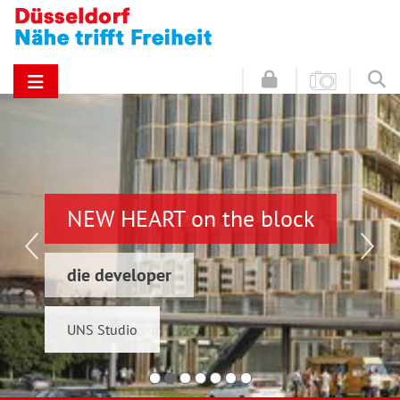
NEW HEART on the block
Hinz & Kunz
die developer
Schwelmer7 GmbH
UNS Studio
Konrad & Wennemar