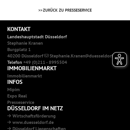
ZURÜCK ZU PRESSESERVICE
KONTAKT
Landeshauptstadt Düsseldorf
Stephanie Kranen
Burgplatz 1
40200 Düsseldorf
Stephanie.Kranen
duesseldorf.de
Telefon
+49 (0)211 - 8995504
IMMOBILIENMARKT
Immobilienmarkt
INFOS
Mipim
Expo Real
Presseservice
DÜSSELDORF IM NETZ
Wirtschaftsförderung
www.duesseldorf.de
Düsseldorf Liegenschaften