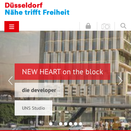
NEW HEART on the block
Hinz & Kunz
die developer
Schwelmer7 GmbH
UNS Studio
Konrad & Wennemar