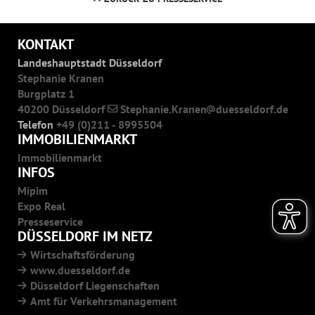
KONTAKT
Landeshauptstadt Düsseldorf
Stephanie Kranen
Burgplatz 1
40200 Düsseldorf
Stephanie.Kranen
duesseldorf.de
Telefon
+49 (0)211 - 8995504
IMMOBILIENMARKT
Immobilienmarkt
INFOS
Mipim
Expo Real
Presseservice
DÜSSELDORF IM NETZ
Wirtschaftsförderung
www.duesseldorf.de
Düsseldorf Liegenschaften
Amt für Verkehrsmanagement