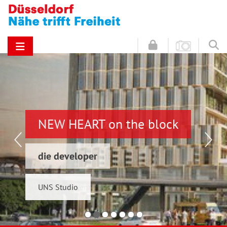
NEW HEART on the block
Hinz & Kunz
die developer
Schwelmer7 GmbH
UNS Studio
Konrad & Wennemar