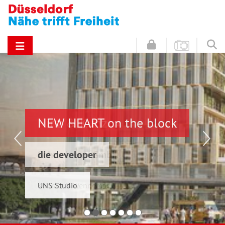
NEW HEART on the block
Hinz & Kunz
die developer
Schwelmer7 GmbH
UNS Studio
Konrad & Wennemar