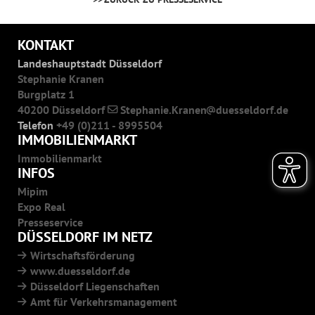
KONTAKT
Landeshauptstadt Düsseldorf
Stephanie Kranen
Burgplatz 1
40200 Düsseldorf
Stephanie.Kranen
duesseldorf.de
Telefon
+49 (0)211 - 8995504
IMMOBILIENMARKT
Immobilienmarkt
INFOS
Mipim
Expo Real
Presseservice
DÜSSELDORF IM NETZ
Wirtschaftsförderung
www.duesseldorf.de
Düsseldorf Liegenschaften
Amt für Verkehrsmanagement