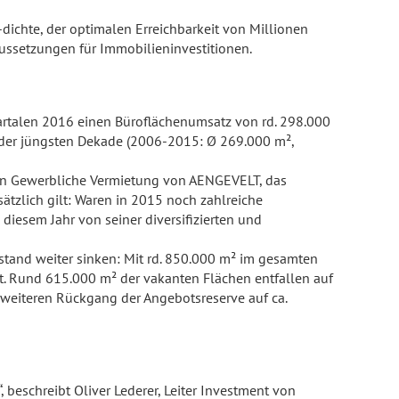
dichte, der optimalen Erreichbarkeit von Millionen
aussetzungen für Immobilieninvestitionen.
Quartalen 2016 einen Büroflächenumsatz von rd. 298.000
t der jüngsten Dekade (2006-2015: Ø 269.000 m²,
erin Gewerbliche Vermietung von AENGEVELT, das
ätzlich gilt: Waren in 2015 noch zahlreiche
diesem Jahr von seiner diversifizierten und
rstand weiter sinken: Mit rd. 850.000 m² im gesamten
t. Rund 615.000 m² der vakanten Flächen entfallen auf
eiteren Rückgang der Angebotsreserve auf ca.
eschreibt Oliver Lederer, Leiter Investment von