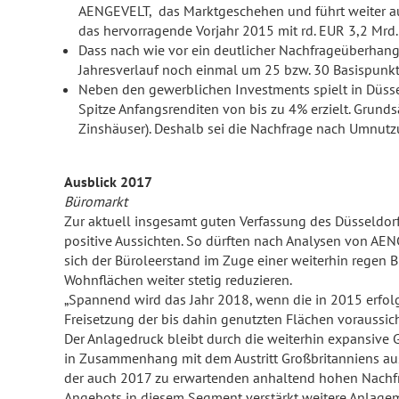
AENGEVELT, das Marktgeschehen und führt weiter au
das hervorragende Vorjahr 2015 mit rd. EUR 3,2 Mrd.
Dass nach wie vor ein deutlicher Nachfrageüberhang
Jahresverlauf noch einmal um 25 bzw. 30 Basispunk
Neben den gewerblichen Investments spielt in Düss
Spitze Anfangsrenditen von bis zu 4% erzielt. Grund
Zinshäuser). Deshalb sei die Nachfrage nach Umnutz
Ausblick 2017
Büromarkt
Zur aktuell insgesamt guten Verfassung des Düsseldorf
positive Aussichten. So dürften nach Analysen von A
sich der Büroleerstand im Zuge einer weiterhin regen 
Wohnflächen weiter stetig reduzieren.
„Spannend wird das Jahr 2018, wenn die in 2015 erfo
Freisetzung der bis dahin genutzten Flächen voraussich
Der Anlagedruck bleibt durch die weiterhin expansive 
in Zusammenhang mit dem Austritt Großbritanniens aus 
der auch 2017 zu erwartenden anhaltend hohen Nachfr
Angebots in diesem Segment verstärkt weitere Anlagemö