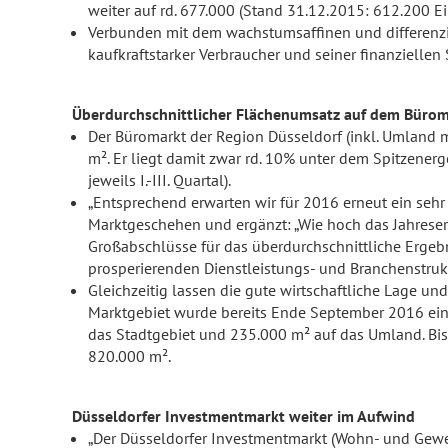
weiter auf rd. 677.000 (Stand 31.12.2015: 612.200 E
Verbunden mit dem wachstumsaffinen und differenzier
kaufkraftstarker Verbraucher und seiner finanziellen
Überdurchschnittlicher Flächenumsatz auf dem Bürom
Der Büromarkt der Region Düsseldorf (inkl. Umland m
m². Er liegt damit zwar rd. 10% unter dem Spitzene
jeweils I.-III. Quartal).
„Entsprechend erwarten wir für 2016 erneut ein seh
Marktgeschehen und ergänzt: „Wie hoch das Jahreserg
Großabschlüsse für das überdurchschnittliche Ergebni
prosperierenden Dienstleistungs- und Branchenstruk
Gleichzeitig lassen die gute wirtschaftliche Lage u
Marktgebiet wurde bereits Ende September 2016 ein 
das Stadtgebiet und 235.000 m² auf das Umland. B
820.000 m².
Düsseldorfer Investmentmarkt weiter im Aufwind
„Der Düsseldorfer Investmentmarkt (Wohn- und Gewer