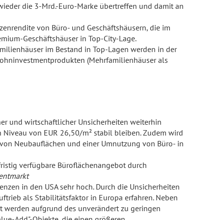
ieder die 3-Mrd.-Euro-Marke übertreffen und damit an
zenrendite von Büro- und Geschäftshäusern, die im
emium-Geschäftshäuser in Top-City-Lage.
milienhäuser im Bestand in Top-Lagen werden in der
n Wohninvestmentprodukten (Mehrfamilienhäuser als
er und wirtschaftlicher Unsicherheiten weiterhin
n Niveau von EUR 26,50/m² stabil bleiben. Zudem wird
it von Neubauflächen und einer Umnutzung von Büro- in
ristig verfügbare Büroflächenangebot durch
entmarkt
enzen in den USA sehr hoch. Durch die Unsicherheiten
rieb als Stabilitätsfaktor in Europa erfahren. Neben
t werden aufgrund des unverändert zu geringen
alue-Add"-Objekte, die einen größeren