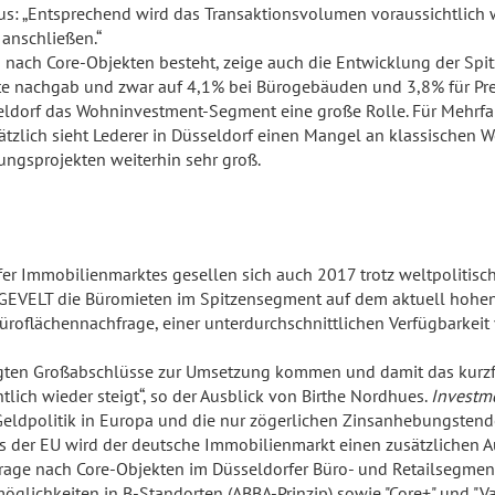
s: „Entsprechend wird das Transaktionsvolumen voraussichtlich w
 anschließen.“
 nach Core-Objekten besteht, zeige auch die Entwicklung der Spit
te nachgab und zwar auf 4,1% bei Bürogebäuden und 3,8% für Pr
eldorf das Wohninvestment-Segment eine große Rolle. Für Mehrfa
sätzlich sieht Lederer in Düsseldorf einen Mangel an klassische
ungsprojekten weiterhin sehr groß.
er Immobilienmarktes gesellen sich auch 2017 trotz weltpolitisch
ENGEVELT die Büromieten im Spitzensegment auf dem aktuell hohe
Büroflächennachfrage, einer unterdurchschnittlichen Verfügbarke
lgten Großabschlüsse zur Umsetzung kommen und damit das kurzf
tlich wieder steigt“, so der Ausblick von Birthe Nordhues.
Investm
Geldpolitik in Europa und die nur zögerlichen Zinsanhebungstend
der EU wird der deutsche Immobilienmarkt einen zusätzlichen Auft
age nach Core-Objekten im Düsseldorfer Büro- und Retailsegmen
glichkeiten in B-Standorten (ABBA-Prinzip) sowie "Core+" und "V