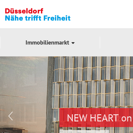
Immobilienmarkt
NEW HEART on 
Hinz & Kunz