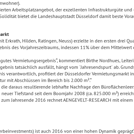
inwohner).
ten Arbeitsplatzan­gebot, der exzellenten Infrastrukturgüte und -
 Solidität bietet die Landeshauptstadt Düsseldorf damit beste Vor
arkt
it Erkrath, Hilden, Ratingen, Neuss) erzielte in den ersten drei 
rgebnis des Vorjahreszeitraums, indessen 11% über dem Mittelwer
r gutes Vermietungsergebnis“, kommentiert Birthe Nordhues, Leit
ebnis tatsächlich ausfällt, hängt vom ´Jahresendspurt´ ab. Grunds
s verantwortlich, profitiert der Düsseldorfer Vermietungsmarkt in 
tur mit Abschlüssen im Bereich bis 2.000 m².“
nd die daraus resultierende lebhafte Nachfrage den Büroflächenlee
neuer Tiefstand seit dem Boomjahr 2008 (ca. 825.000 m²) erreich
is zum Jahresende 2016 rechnet AENGEVELT-RESEARCH mit einem w
beinvestments) ist auch 2016 von einer hohen Dynamik geprägt“, b