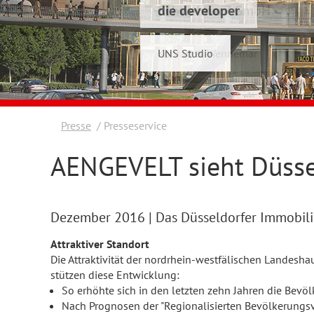
die developer
Schwelmer7 GmbH
UNS Studio
Konrad & Wennemar
Presse
Presseservice
AENGEVELT sieht Düsse
Dezember 2016
| Das Düsseldorfer Immobil
Attraktiver Standort
Die Attraktivität der nordrhein-westfälischen Landes
stützen diese Entwicklung:
So erhöhte sich in den letzten zehn Jahren die Bevö
Nach Prognosen der "Regionalisierten Bevölkerungs