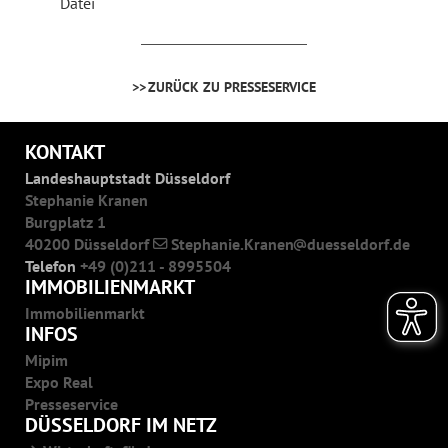
Datei
ZURÜCK ZU PRESSESERVICE
KONTAKT
Landeshauptstadt Düsseldorf
Stephanie Kranen
Burgplatz 1
40200 Düsseldorf
Stephanie.Kranen
duesseldorf.de
Telefon
+49 (0)211 - 8995504
IMMOBILIENMARKT
Immobilienmarkt
INFOS
Mipim
Expo Real
Presseservice
DÜSSELDORF IM NETZ