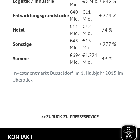
Logistik / Industrie
€5 Mio.
+ 945 %
Mio.
€40
€11
Entwicklungsgrundstücke
+ 274 %
Mio.
Mio.
€11
€42
Hotel
- 74 %
Mio.
Mio.
€48
€13
Sonstige
+ 277 %
Mio.
Mio.
€694
€1.221
Summe
- 43 %
Mio.
Mio.
Investmentmarkt Düsseldorf im 1. Halbjahr 2015 im
Überblick
ZURÜCK ZU PRESSESERVICE
KONTAKT