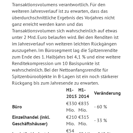
Transaktionsvolumens verantwortlich. Für den
weiteren Jahresverlauf ist zu erwarten, dass das
überdurchschnittliche Ergebnis des Vorjahres nicht
ganz erreicht werden kann und das
Transaktionsvolumen sich wahrscheinlich auf etwas
unter 2 Mrd. Euro belaufen wird. Bei den Renditen ist
im Jahresverlauf von weiteren leichten Rückgängen
auszugehen. Im Bürosegment lag die Spitzenrendite
zum Ende des 1. Halbjahrs bei 4,1 % und eine weitere
Renditekompression um 10 Basispunkte ist
wahrscheinlich. Bei der Nettoanfangsrendite für
Spitzenbüroobjekte in B-Lagen ist ein noch stärkerer
Rückgang bis zum Jahresende zu erwarten.
H1-
H1-
Veränderung
2015
2014
€330
€835
Büro
- 60 %
Mio.
Mio.
Einzelhandel (inkl.
€210
€315
- 33 %
Geschäftshäuser)
Mio.
Mio.
€54