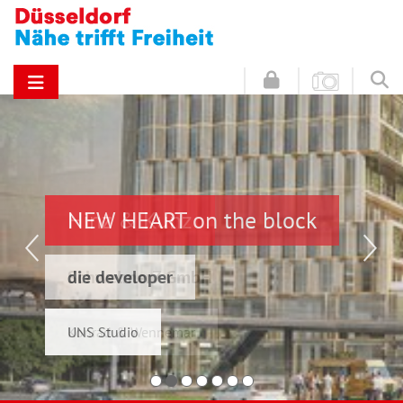
NEW HEART on the block
Hinz & Kunz
die developer
Schwelmer7 GmbH
UNS Studio
Konrad & Wennemar